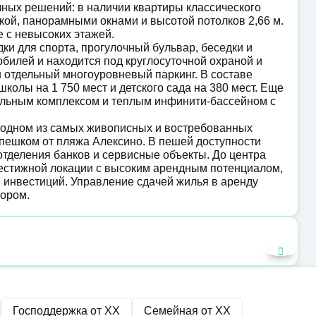
ных решений: в наличии квартиры классического
лкой, панорамными окнами и высотой потолков 2,66 м.
е с невысоких этажей.
и для спорта, прогулочный бульвар, беседки и
обилей и находится под круглосуточной охраной и
отдельный многоуровневый паркинг. В составе
олы на 1 750 мест и детского сада на 380 мест. Еще
мальным комплексом и теплым инфинити-бассейном с
 одном из самых живописных и востребованных
 пешком от пляжа Алексино. В пешей доступности
 отделения банков и сервисные объекты. До центра
естижной локации с высоким арендным потенциалом,
 инвестиций. Управление сдачей жилья в аренду
ором.
Господдержка от
XX
Семейная от
XX