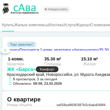
Перейти
к
Новороссийск
основному
содержанию
Купить
Жилые комплексы
Ипотека
Услуги
Журнал
О компани
Торг уместен
1-комн.
35.30 м²
15.10 м²
Квартира
Площадь
Жилая
ЖК «Барса»
Комфорт
Краснодарский край, Новороссийск, ул. Мурата Ахеджа
5
просмотров,
1
за сегодня
Обновлено:
08:08, 23.02.2026
О квартире
Номер объекта
ta658ed8690387b5c6abd048f4