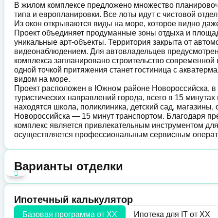
В жилом комплексе предложено множество планировоч
типа и европланировки. Все лоты идут с чистовой отде
Из окон открываются виды на море, которое видно даж
Проект объединяет продуманные зоны отдыха и площадк
уникальные арт-объекты. Территория закрыта от автом
видеонаблюдением. Для автовладельцев предусмотрен 
комплекса запланировано строительство современной шк
одной точкой притяжения станет гостиница с акватер
видом на море.
Проект расположен в Южном районе Новороссийска, в
туристических направлений города, всего в 15 минутах
находятся школа, поликлиника, детский сад, магазины,
Новороссийска — 15 минут транспортом. Благодаря пр
комплекс является привлекательным инструментом для
осуществляется профессиональным сервисным операт
Варианты отделки
Ипотечный калькулятор
Базовая программа от
XX
Ипотека для IT от
XX