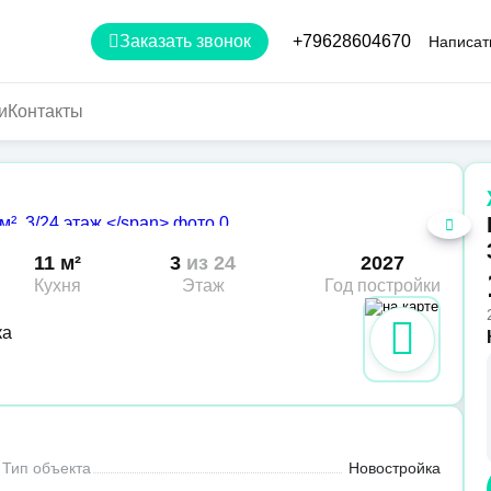
Заказать звонок
+79628604670
Написат
и
Контакты
11 м²
3
из 24
2027
Кухня
Этаж
Год постройки
ка
Тип объекта
Новостройка