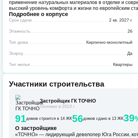
применение натуральных материалов в отделке и совр
высокий уровень комфорта и жизни по европейским ст
Подробнее о корпусе
Срок сдачи
2 кв. 2027 г.
Этажность
26
Тип дома
Кирпично-монолитный
Эскроу
Да
Тип жилья
Квартиры
Участники строительства
Застройщик ГК ТОЧНО
Основан в 2013 г.
39
91
56
домов строится в 14 ЖК
домов сдано в 13 ЖК
О застройщике
«ТОЧНО» — лидирующий девелопер Юга России, кот