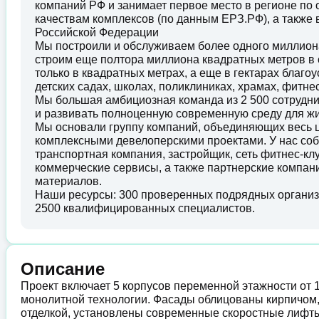
компаний РФ и занимает первое место в регионе по
качествам комплексов (по данным ЕРЗ.РФ), а также
Российской Федерации
Мы построили и обслуживаем более одного миллион
строим еще полтора миллиона квадратных метров в 
только в квадратных метрах, а еще в гектарах благ
детских садах, школах, поликлиниках, храмах, фитнес
Мы большая амбициозная команда из 2 500 сотрудн
и развивать полноценную современную среду для ж
Мы основали группу компаний, объединяющих весь ц
комплексными девелоперскими проектами. У нас соб
транспортная компания, застройщик, сеть фитнес-кл
коммерческие сервисы, а также партнерские компани
материалов.
Наши ресурсы: 300 проверенных подрядных организа
2500 квалифицированных специалистов.
Описание
Проект включает 5 корпусов переменной этажности от 
монолитной технологии. Фасады облицованы кирпичом
отделкой, установлены современные скоростные лифт