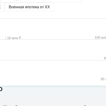
X
Военная ипотека от
XX
100 мл
10 млн Р
30 
О