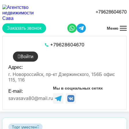
Перейти
к
+79628604670
основному
содержанию
Заказать звонок
Меню
+79628604670
Войти
Адрес:
г. Новороссийск, пр-кт Дзержинского, 156Б офис
115, 116
Мы в социальных сетях
E-mail:
savasava80@mail.ru
Торг уместен