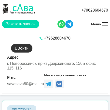
Перейти
к
+79628604670
основному
содержанию
Заказать звонок
Меню
+79628604670
Войти
Адрес:
г. Новороссийск, пр-кт Дзержинского, 156Б офис
115, 116
Мы в социальных сетях
E-mail:
savasava80@mail.ru
Торг уместен