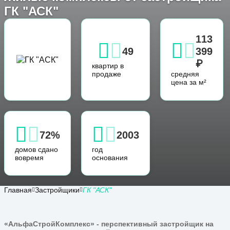
ГК "АСК"
113
49
399
₽
квартир в
продаже
средняя
цена за м²
72%
2003
домов сдано
год
вовремя
основания
Главная
Застройщики
ГК "АСК"
«АльфаСтройКомплекс» - перспективный застройщик на