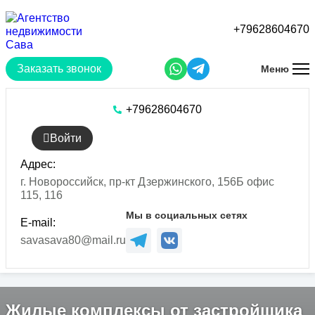
Перейти
к
+79628604670
основному
содержанию
Заказать звонок
Меню
+79628604670
Войти
Адрес:
г. Новороссийск, пр-кт Дзержинского, 156Б офис
115, 116
Мы в социальных сетях
E-mail:
savasava80@mail.ru
Жилые комплексы от застройщика