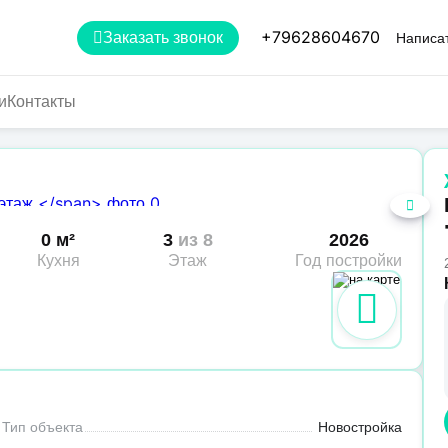
+79628604670
Заказать звонок
Написат
и
Контакты
0 м²
3
из 8
2026
Кухня
Этаж
Год постройки
Тип объекта
Новостройка