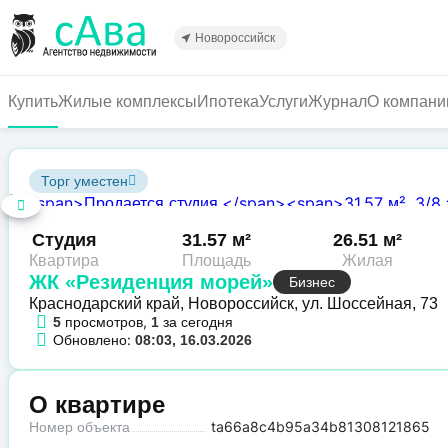
Перейти
к
Новороссийск
основному
содержанию
Купить
Жилые комплексы
Ипотека
Услуги
Журнал
О компани
Торг уместен
Студия
31.57 м²
26.51 м²
Квартира
Площадь
Жилая
ЖК «Резиденция морей»
Бизнес
Краснодарский край, Новороссийск, ул. Шоссейная, 73
просмотров,
за сегодня
5
1
Обновлено:
08:03, 16.03.2026
О квартире
Номер объекта
ta66a8c4b95a34b81308121865