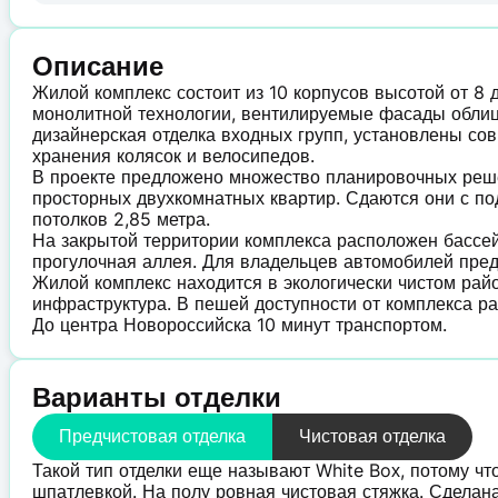
Описание
Жилой комплекс состоит из 10 корпусов высотой от 8 
монолитной технологии, вентилируемые фасады обли
дизайнерская отделка входных групп, установлены с
хранения колясок и велосипедов.
В проекте предложено множество планировочных решен
просторных двухкомнатных квартир. Сдаются они с по
потолков 2,85 метра.
На закрытой территории комплекса расположен бассей
прогулочная аллея. Для владельцев автомобилей пре
Жилой комплекс находится в экологически чистом райо
инфраструктура. В пешей доступности от комплекса р
До центра Новороссийска 10 минут транспортом.
Варианты отделки
Предчистовая отделка
Чистовая отделка
Такой тип отделки еще называют White Boх, потому чт
шпатлевкой. На полу ровная чистовая стяжка. Сделана