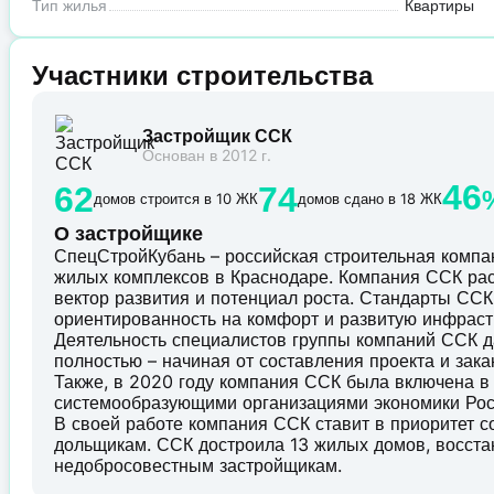
Тип жилья
Квартиры
Участники строительства
Застройщик ССК
Основан в 2012 г.
46
62
74
домов строится в 10 ЖК
домов сдано в 18 ЖК
О застройщике
СпецСтройКубань – российская строительная комп
жилых комплексов в Краснодаре. Компания ССК рас
вектор развития и потенциал роста. Стандарты ССК 
ориентированность на комфорт и развитую инфраст
Деятельность специалистов группы компаний ССК д
полностью – начиная от составления проекта и зак
Также, в 2020 году компания ССК была включена в
системообразующими организациями экономики Рос
В своей работе компания ССК ставит в приоритет 
дольщикам. ССК достроила 13 жилых домов, восст
недобросовестным застройщикам.