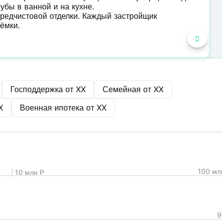
убы в ванной и на кухне.
предчистовой отделки. Каждый застройщик
ёмки.
Господдержка от
XX
Семейная от
XX
X
Военная ипотека от
XX
100 мл
10 млн Р
9