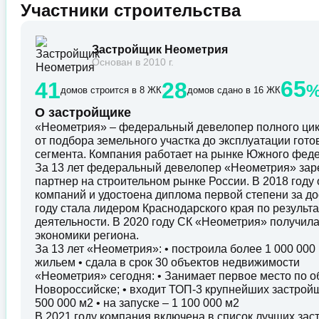
Участники строительства
Застройщик Неометрия
Основан в 2010 г.
65
41
28
домов строится в 8 ЖК
домов сдано в 16 ЖК
О застройщике
«Неометрия» – федеральный девелопер полного цик
от подбора земельного участка до эксплуатации гот
сегмента. Компания работает на рынке Южного федер
За 13 лет федеральный девелопер «Неометрия» зар
партнер на строительном рынке России. В 2018 год
компаний и удостоена диплома первой степени за до
году стала лидером Краснодарского края по резуль
деятельности. В 2020 году СК «Неометрия» получил
экономики региона.
За 13 лет «Неометрия»: • построила более 1 000 00
жильем • сдала в срок 30 объектов недвижимости
«Неометрия» сегодня: • Занимает первое место по о
Новороссийске; • входит ТОП-3 крупнейших застройщ
500 000 м2 • на запуске – 1 100 000 м2
В 2021 году компания включена в список лучших за