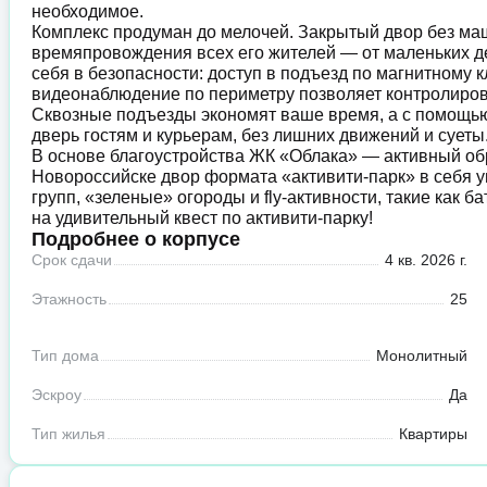
необходимое.
Комплекс продуман до мелочей. Закрытый двор без маши
времяпровождения всех его жителей — от маленьких де
себя в безопасности: доступ в подъезд по магнитному 
видеонаблюдение по периметру позволяет контролиров
Сквозные подъезды экономят ваше время, а с помощь
дверь гостям и курьерам, без лишних движений и суеты
В основе благоустройства ЖК «Облака» — активный об
Новороссийске двор формата «активити-парк» в себя 
групп, «зеленые» огороды и fly-активности, такие как 
на удивительный квест по активити-парку!
Подробнее о корпусе
Срок сдачи
4 кв. 2026 г.
Этажность
25
Тип дома
Монолитный
Эскроу
Да
Тип жилья
Квартиры