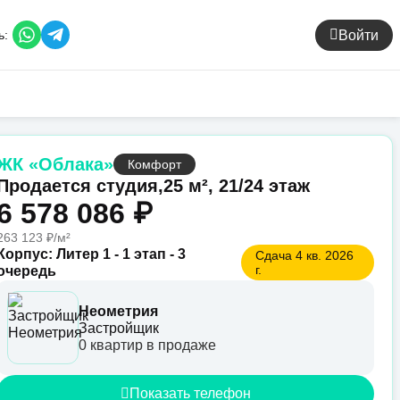
Войти
ь:
ЖК «Облака»
Комфорт
Продается студия,
25 м², 21/24 этаж
6 578 086 ₽
263 123 ₽/м²
Корпус: Литер 1 - 1 этап - 3
Сдача 4 кв. 2026
г.
очередь
Неометрия
Застройщик
0 квартир в продаже
Показать телефон