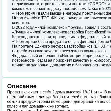
недвижимости, строительства и ипотеки «CREDO» и
комплекс в сегменте доступное жилье». Также в 202
«Неометрия» взяли высшие награды престижных фед
Urban Awards и ТОП ЖК, что подчеркивает высокое 
клиентов.
В 2022 году жилой комплекс «Фрукты» вошел в сос
«Лучший жилой комплекс-новостройка Российской Ф
Краснодарского края, прошедшим в федеральный эта
«Неометрии» были представлены в финале премии U
На портале Единого ресурса застройщиков (ЕРЗ.РФ)
потребительские качества всех жилых комплексов.
Федеральный девелопер «Неометрия» при реализации
потребности, отдавая приоритет качеству и комфорту
влияет на здоровье, долголетие и безопасность кажд
Описание
Проект включает в себя 2 дома высотой 18-21 этаж. В 
цветовой гамме, для удобства жителей в местах общег
секции предусмотрены помещения для хранения велоси
колес и лап домашних животных.
Покупателям в ЖК предложено множество планировочны