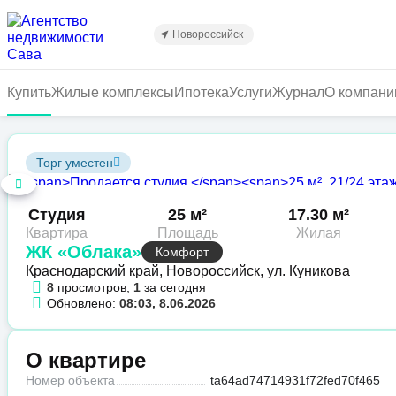
Перейти
к
Новороссийск
основному
содержанию
Купить
Жилые комплексы
Ипотека
Услуги
Журнал
О компани
Торг уместен
Студия
25 м²
17.30 м²
Квартира
Площадь
Жилая
ЖК «Облака»
Комфорт
Краснодарский край, Новороссийск, ул. Куникова
8
просмотров,
1
за сегодня
Обновлено:
08:03, 8.06.2026
О квартире
Номер объекта
ta64ad74714931f72fed70f465