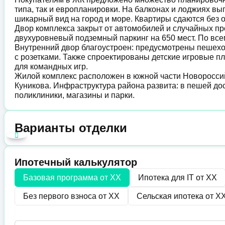
типа, так и европланировки. На балконах и лоджиях в
шикарный вид на город и море. Квартиры сдаются без 
Двор комплекса закрыт от автомобилей и случайных п
двухуровневый подземный паркинг на 650 мест. По вс
Внутренний двор благоустроен: предусмотрены пешехо
с розетками. Также спроектированы детские игровые 
для командных игр.
Жилой комплекс расположен в южной части Новороссий
Куникова. Инфраструктура района развита: в пешей дос
поликлиники, магазины и парки.
Варианты отделки
Ипотечный калькулятор
Базовая программа от
XX
Ипотека для IT от
XX
Без первого взноса от
XX
Сельская ипотека от
X