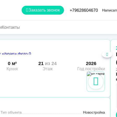
Заказать звонок
+79628604670
Написат
и
Контакты
0 м²
21
из 24
2026
Кухня
Этаж
Год постройки
Тип объекта
Новостройка