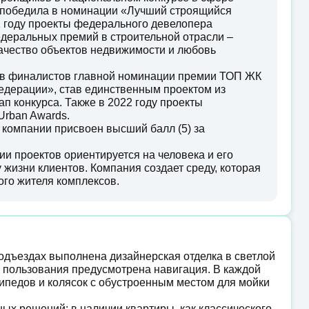
 победила в номинации «Лучший строящийся
1 году проекты федерального девелопера
еральных премий в строительной отрасли –
качество объектов недвижимости и любовь
тав финалистов главной номинации премии ТОП ЖК
едерации», став единственным проектом из
п конкурса. Также в 2022 году проекты
rban Awards.
 компании присвоен высший балл (5) за
 проектов ориентируется на человека и его
 жизни клиентов. Компания создает среду, которая
ого жителя комплексов.
подъездах выполнена дизайнерская отделка в светлой
о пользования предусмотрена навигация. В каждой
педов и колясок с обустроенным местом для мойки
х решений: в наличии квартиры, как классического