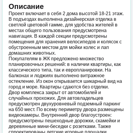
Описание
Проект включает в себя 2 дома высотой 18-21 этаж.
В подъездах выполнена дизайнерская отделка в
светлой цветовой гамме, для удобства жителей в
местах общего пользования предусмотрена
навигация. В каждой секции предусмотрены
помещения для хранения велосипедов и колясок с
обустроенным местом для мойки колес и лап
домашних животных.
Покупателям в ЖК предложено множество
планировочных решений: в наличии квартиры, как
классического типа, так и европланировки. На
балконах и лоджиях выполнено витражное
остекление. Из окон открывается шикарный вид на
город и море. Квартиры сдаются без отделки.
Двор комплекса закрыт от автомобилей и
случайных прохожих. Для автовладельцев
предусмотрен двухуровневый подземный паркинг
на 650 мест. По всему периметру двора размещены
видеокамеры. Внутренний двор благоустроен:
предусмотрены пешеходные дорожки, скамейки и
деревянные мини-беседки с розетками. Также
спроектированы детские игровые площадки,