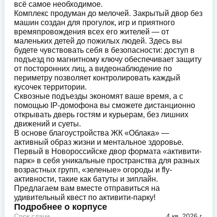
всё самое необходимое.
Комплекс продуман до мелочей. Закрытый двор без
машин создан для прогулок, игр и приятного
времяпровождения всех его жителей — от
маленьких детей до пожилых людей. Здесь вы
будете чувствовать себя в безопасности: доступ в
подъезд по магнитному ключу обеспечивает защиту
от посторонних лиц, а видеонаблюдение по
периметру позволяет контролировать каждый
кусочек территории.
Сквозные подъезды экономят ваше время, а с
помощью IP-домофона вы сможете дистанционно
открывать дверь гостям и курьерам, без лишних
движений и суеты.
В основе благоустройства ЖК «Облака» —
активный образ жизни и ментальное здоровье.
Первый в Новороссийске двор формата «активити-
парк» в себя уникальные пространства для разных
возрастных групп, «зеленые» огороды и fly-
активности, такие как батуты и зиплайн.
Предлагаем вам вместе отправиться на
удивительный квест по активити-парку!
Подробнее о корпусе
Срок сдачи
4 кв. 2026 г.