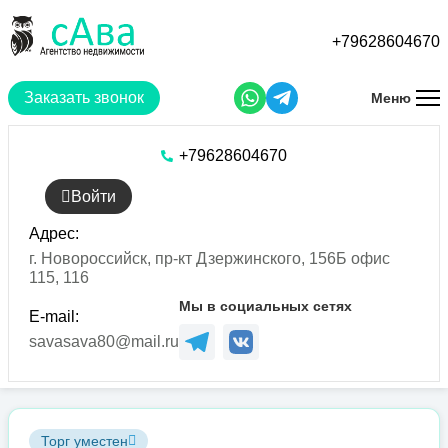
Перейти
к
+79628604670
основному
содержанию
Заказать звонок
Меню
+79628604670
Войти
Адрес:
г. Новороссийск, пр-кт Дзержинского, 156Б офис
115, 116
Мы в социальных сетях
E-mail:
savasava80@mail.ru
Торг уместен