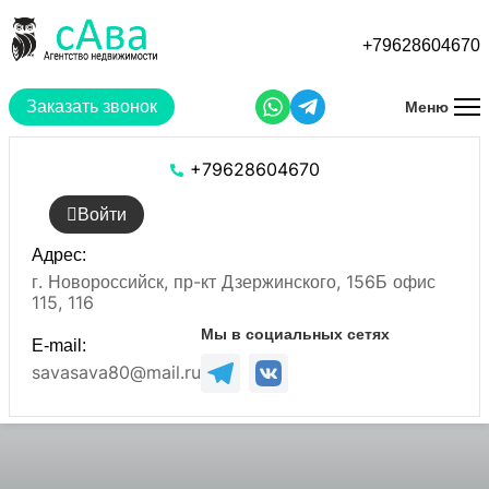
Перейти
к
+79628604670
основному
содержанию
Заказать звонок
Меню
+79628604670
Войти
Адрес:
г. Новороссийск, пр-кт Дзержинского, 156Б офис
115, 116
Мы в социальных сетях
E-mail:
savasava80@mail.ru