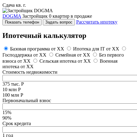
Сдача кв. г.
DOGMA
Застройщик
0 квартир в продаже
Рассчитать ипотеку
Показать телефон
Задать вопрос
Ипотечный калькулятор
Базовая программа от
XX
Ипотека для IT от
XX
Господдержка от
XX
Семейная от
XX
Без первого
взноса от
XX
Сельская ипотека от
XX
Военная
ипотека от
XX
Стоимость недвижимости
375 тыс. Р
10 млн Р
100 млн Р
Первоначальный взнос
15%
90%
Срок кредита
1 год