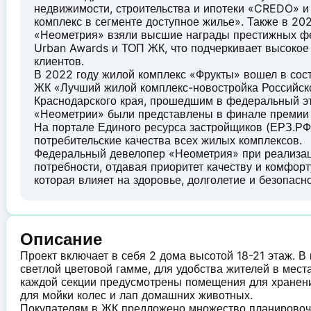
недвижимости, строительства и ипотеки «CREDO» 
комплекс в сегменте доступное жилье». Также в 20
«Неометрия» взяли высшие награды престижных фе
Urban Awards и ТОП ЖК, что подчеркивает высокое
клиентов.
В 2022 году жилой комплекс «Фрукты» вошел в со
ЖК «Лучший жилой комплекс-новостройка Российск
Краснодарского края, прошедшим в федеральный эт
«Неометрии» были представлены в финале премии
На портале Единого ресурса застройщиков (ЕРЗ.РФ
потребительские качества всех жилых комплексов.
Федеральный девелопер «Неометрия» при реализаци
потребности, отдавая приоритет качеству и комфорт
которая влияет на здоровье, долголетие и безопасн
Описание
Проект включает в себя 2 дома высотой 18-21 этаж. В
светлой цветовой гамме, для удобства жителей в мес
каждой секции предусмотрены помещения для хранени
для мойки колес и лап домашних животных.
Покупателям в ЖК предложено множество планировочн