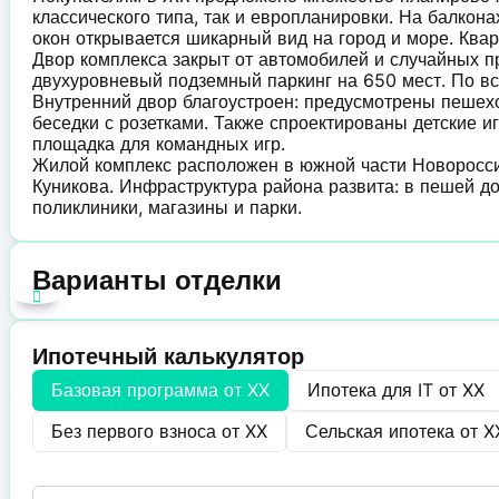
классического типа, так и европланировки. На балкон
окон открывается шикарный вид на город и море. Квар
Двор комплекса закрыт от автомобилей и случайных п
двухуровневый подземный паркинг на 650 мест. По в
Внутренний двор благоустроен: предусмотрены пешех
беседки с розетками. Также спроектированы детские 
площадка для командных игр.
Жилой комплекс расположен в южной части Новоросси
Куникова. Инфраструктура района развита: в пешей до
поликлиники, магазины и парки.
Варианты отделки
Ипотечный калькулятор
Базовая программа от
XX
Ипотека для IT от
XX
Без первого взноса от
XX
Сельская ипотека от
X