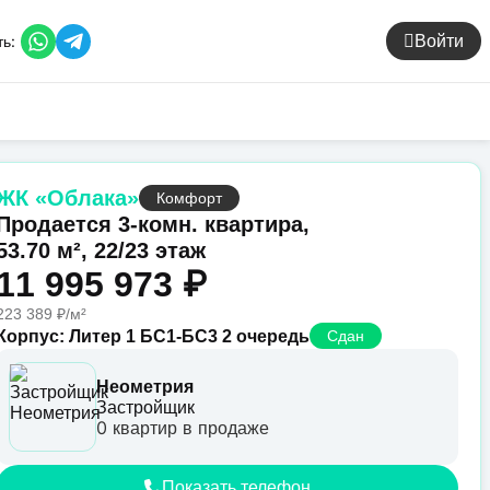
ь:
Войти
ЖК «Облака»
Комфорт
Продается 3-комн. квартира,
53.70 м², 22/23 этаж
11 995 973 ₽
223 389 ₽/м²
Сдан
Корпус: Литер 1 БС1-БС3 2 очередь
Неометрия
Застройщик
0 квартир в продаже
Показать телефон