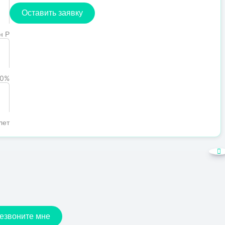
Оставить заявку
н Р
0%
лет
езвоните мне