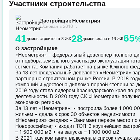
Участники строительства
Застройщик Неометрия
Основан в 2010 г.
65
41
28
домов строится в 8 ЖК
домов сдано в 16 ЖК
О застройщике
«Неометрия» – федеральный девелопер полного ци
от подбора земельного участка до эксплуатации го
сегмента. Компания работает на рынке Южного феде
За 13 лет федеральный девелопер «Неометрия» за
партнер на строительном рынке России. В 2018 го
компаний и удостоена диплома первой степени за д
2019 году стала лидером Краснодарского края по р
деятельности. В 2020 году СК «Неометрия» получи
экономики региона.
За 13 лет «Неометрия»: • построила более 1 000 
жильем • сдала в срок 30 объектов недвижимости
«Неометрия» сегодня: • Занимает первое место по
Новороссийске; • входит ТОП-3 крупнейших застро
– 1 500 000 м2 • на запуске – 1 100 000 м2
В 2021 году компания включена в список лучших з