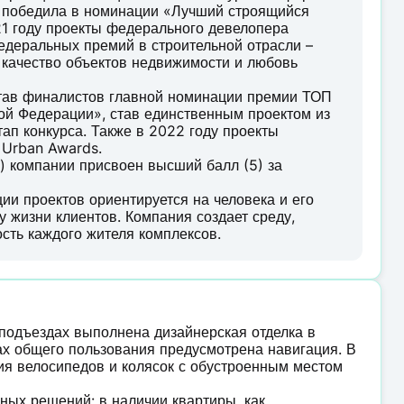
и победила в номинации «Лучший строящийся
21 году проекты федерального девелопера
деральных премий в строительной отрасли –
 качество объектов недвижимости и любовь
став финалистов главной номинации премии ТОП
ой Федерации», став единственным проектом из
ап конкурса. Также в 2022 году проекты
 Urban Awards.
) компании присвоен высший балл (5) за
и проектов ориентируется на человека и его
у жизни клиентов. Компания создает среду,
ость каждого жителя комплексов.
 подъездах выполнена дизайнерская отделка в
тах общего пользования предусмотрена навигация. В
я велосипедов и колясок с обустроенным местом
ых решений: в наличии квартиры, как