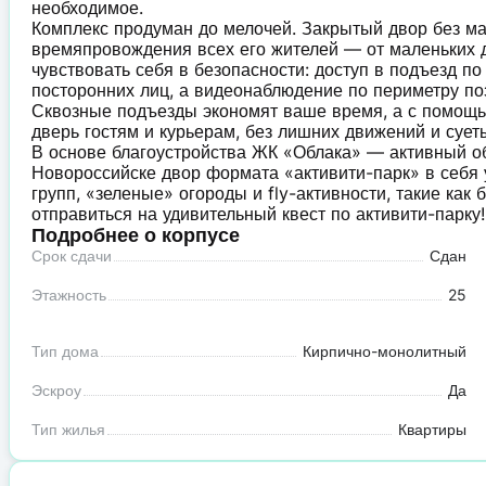
необходимое.
Комплекс продуман до мелочей. Закрытый двор без маш
времяпровождения всех его жителей — от маленьких д
чувствовать себя в безопасности: доступ в подъезд п
посторонних лиц, а видеонаблюдение по периметру по
Сквозные подъезды экономят ваше время, а с помощь
дверь гостям и курьерам, без лишних движений и сует
В основе благоустройства ЖК «Облака» — активный о
Новороссийске двор формата «активити-парк» в себя 
групп, «зеленые» огороды и fly-активности, такие как
отправиться на удивительный квест по активити-парку!
Подробнее о корпусе
Срок сдачи
Сдан
Этажность
25
Тип дома
Кирпично-монолитный
Эскроу
Да
Тип жилья
Квартиры