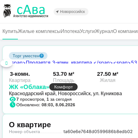
Перейти
к
Новороссийск
основному
содержанию
Купить
Жилые комплексы
Ипотека
Услуги
Журнал
О компани
Торг уместен
3-комн.
53.70 м²
27.50 м²
Квартира
Площадь
Жилая
ЖК «Облака»
Комфорт
Краснодарский край, Новороссийск, ул. Куникова
просмотров,
за сегодня
7
1
Обновлено:
08:03, 8.06.2026
О квартире
Номер объекта
ta60e6e7648d0599686b8edb02