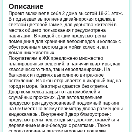
Описание
Проект включает в себя 2 дома высотой 18-21 этаж.
В подъездах выполнена дизайнерская отделка в
светлой цветовой гамме, для удобства жителей в
местах общего пользования предусмотрена
навигация. В каждой секции предусмотрены
помещения для хранения велосипедов и колясок с
обустроенным местом для мойки колес и лап
домашних животных.
Покупателям в ЖК предложено множество
планировочных решений: в наличии квартиры, как
классического типа, так и европланировки. На
балконах и лоджиях выполнено витражное
остекление. Из окон открывается шикарный вид на
город и море. Квартиры сдаются без отделки.
Двор комплекса закрыт от автомобилей и
случайных прохожих. Для автовладельцев
предусмотрен двухуровневый подземный паркинг
на 650 мест. По всему периметру двора размещены
видеокамеры. Внутренний двор благоустроен:
предусмотрены пешеходные дорожки, скамейки и
деревянные мини-беседки с розетками. Также
спроектированы детские игровые площадки,