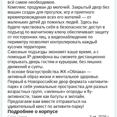
всё самое необходимое.
Комплекс продуман до мелочей. Закрытый двор без
машин создан для прогулок, игр и приятного
времяпровождения всех его жителей — от
маленьких детей до пожилых людей. Здесь вы
будете чувствовать себя в безопасности: доступ в
подъезд по магнитному ключу обеспечивает защиту
от посторонних лиц, а видеонаблюдение по
периметру позволяет контролировать каждый
кусочек территории.
Сквозные подъезды экономят ваше время, а с
помощью IP-домофона вы сможете дистанционно
открывать дверь гостям и курьерам, без лишних
движений и суеты.
В основе благоустройства ЖК «Облака» —
активный образ жизни и ментальное здоровье.
Первый в Новороссийске двор формата «активити-
парк» в себя уникальные пространства для разных
возрастных групп, «зеленые» огороды и fly-
активности, такие как батуты и зиплайн.
Предлагаем вам вместе отправиться на
удивительный квест по активити-парку!
Подробнее о корпусе
Срок сдачи
4 кв. 2026 г.