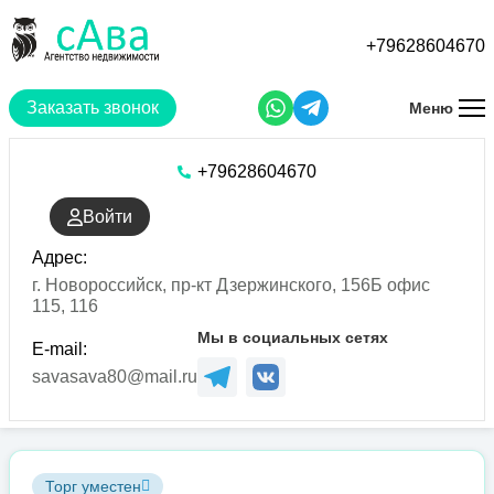
Перейти
к
+79628604670
основному
содержанию
Заказать звонок
Меню
+79628604670
Войти
Адрес:
г. Новороссийск, пр-кт Дзержинского, 156Б офис
115, 116
Мы в социальных сетях
E-mail:
savasava80@mail.ru
Торг уместен