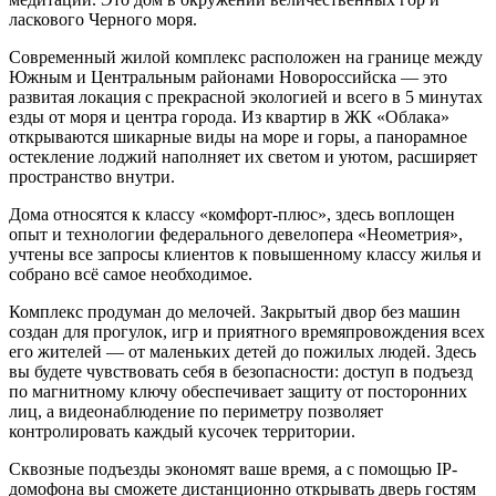
ласкового Черного моря.
Современный жилой комплекс расположен на границе между
Южным и Центральным районами Новороссийска — это
развитая локация с прекрасной экологией и всего в 5 минутах
езды от моря и центра города. Из квартир в ЖК «Облака»
открываются шикарные виды на море и горы, а панорамное
остекление лоджий наполняет их светом и уютом, расширяет
пространство внутри.
Дома относятся к классу «комфорт-плюс», здесь воплощен
опыт и технологии федерального девелопера «Неометрия»,
учтены все запросы клиентов к повышенному классу жилья и
собрано всё самое необходимое.
Комплекс продуман до мелочей. Закрытый двор без машин
создан для прогулок, игр и приятного времяпровождения всех
его жителей — от маленьких детей до пожилых людей. Здесь
вы будете чувствовать себя в безопасности: доступ в подъезд
по магнитному ключу обеспечивает защиту от посторонних
лиц, а видеонаблюдение по периметру позволяет
контролировать каждый кусочек территории.
Сквозные подъезды экономят ваше время, а с помощью IP-
домофона вы сможете дистанционно открывать дверь гостям