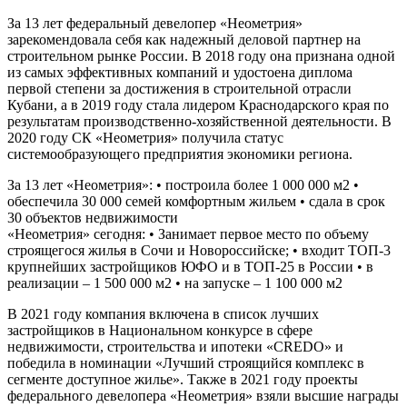
За 13 лет федеральный девелопер «Неометрия»
зарекомендовала себя как надежный деловой партнер на
строительном рынке России. В 2018 году она признана одной
из самых эффективных компаний и удостоена диплома
первой степени за достижения в строительной отрасли
Кубани, а в 2019 году стала лидером Краснодарского края по
результатам производственно-хозяйственной деятельности. В
2020 году СК «Неометрия» получила статус
системообразующего предприятия экономики региона.
За 13 лет «Неометрия»: • построила более 1 000 000 м2 •
обеспечила 30 000 семей комфортным жильем • сдала в срок
30 объектов недвижимости
«Неометрия» сегодня: • Занимает первое место по объему
строящегося жилья в Сочи и Новороссийске; • входит ТОП-3
крупнейших застройщиков ЮФО и в ТОП-25 в России • в
реализации – 1 500 000 м2 • на запуске – 1 100 000 м2
В 2021 году компания включена в список лучших
застройщиков в Национальном конкурсе в сфере
недвижимости, строительства и ипотеки «CREDO» и
победила в номинации «Лучший строящийся комплекс в
сегменте доступное жилье». Также в 2021 году проекты
федерального девелопера «Неометрия» взяли высшие награды