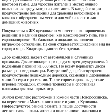
цветовой гамме, для удобства жителей в местах общего
пользования предусмотрена навигация. В каждой секции
предусмотрены помещения для хранения велосипедов и
колясок с обустроенным местом для мойки колес и лап
домашних животных.
Покупателям в ЖК предложено множество планировочных
решений: в наличии квартиры, как классического типа, так и
европланировки. На балконах и лоджиях выполнено
витражное остекление. Из окон открывается шикарный вид на
город и море. Квартиры сдаются без отделки.
Двор комплекса закрыт от автомобилей и случайных
прохожих. Для автовладельцев предусмотрен двухуровневый
подземный паркинг на 650 мест. По всему периметру двора
размещены видеокамеры. Внутренний двор благоустроен:
предусмотрены пешеходные дорожки, скамейки и деревянные
мини-беседки с розетками. Также спроектированы детские
игровые площадки, уличные тренажеры и спортивная
площадка для командных игр.
Жилой комплекс расположен в южной части Новороссийска,
на пересечении Мысхакского шоссе и улицы Куникова.
Инфраструктура района развита: в пешей доступности
детские сады, школы, аптеки и поликлиники, магазины и