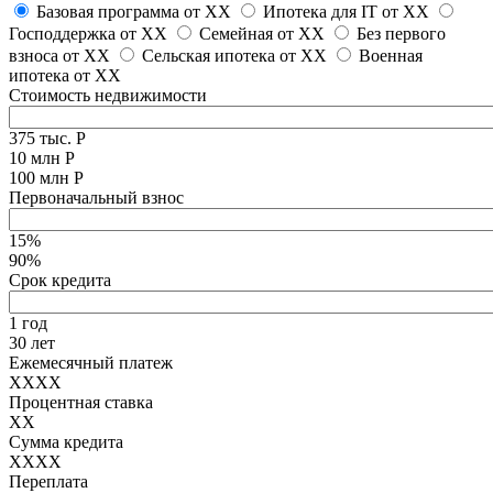
Базовая программа от
XX
Ипотека для IT от
XX
Господдержка от
XX
Семейная от
XX
Без первого
взноса от
XX
Сельская ипотека от
XX
Военная
ипотека от
XX
Стоимость недвижимости
375 тыс. Р
10 млн Р
100 млн Р
Первоначальный взнос
15%
90%
Срок кредита
1 год
30 лет
Ежемесячный платеж
XXXX
Процентная ставка
XX
Сумма кредита
XXXX
Переплата