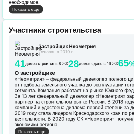
необходимое.
Показать еще
Участники строительства
Застройщик Неометрия
Основан в 2010 г.
65
41
28
домов строится в 8 ЖК
домов сдано в 16 ЖК
О застройщике
«Неометрия» – федеральный девелопер полного ци
от подбора земельного участка до эксплуатации го
сегмента. Компания работает на рынке Южного феде
За 13 лет федеральный девелопер «Неометрия» за
партнер на строительном рынке России. В 2018 го
компаний и удостоена диплома первой степени за д
2019 году стала лидером Краснодарского края по р
деятельности. В 2020 году СК «Неометрия» получи
экономики региона.
Показать еще