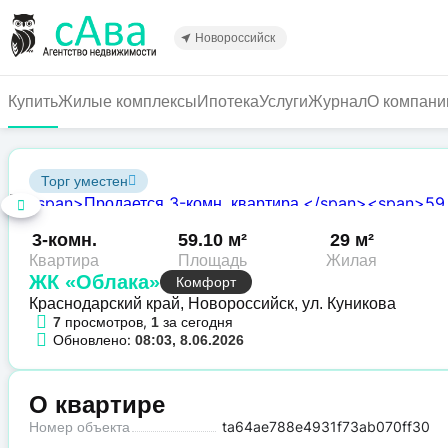
Перейти
к
Новороссийск
основному
содержанию
Купить
Жилые комплексы
Ипотека
Услуги
Журнал
О компани
Торг уместен
3-комн.
59.10 м²
29 м²
Квартира
Площадь
Жилая
ЖК «Облака»
Комфорт
Краснодарский край, Новороссийск, ул. Куникова
просмотров,
за сегодня
7
1
Обновлено:
08:03, 8.06.2026
О квартире
Номер объекта
ta64ae788e4931f73ab070ff30