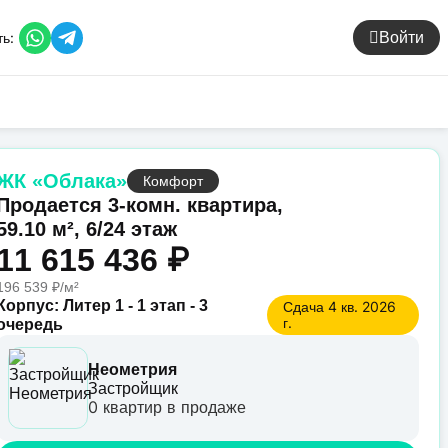
ь:
Войти
ЖК «Облака»
Комфорт
Продается 3-комн. квартира,
59.10 м², 6/24 этаж
11 615 436 ₽
196 539 ₽/м²
Корпус: Литер 1 - 1 этап - 3
Сдача 4 кв. 2026
г.
очередь
Неометрия
Застройщик
0 квартир в продаже