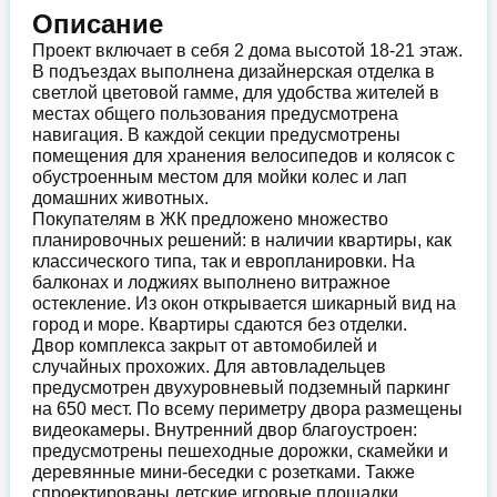
Описание
Проект включает в себя 2 дома высотой 18-21 этаж.
В подъездах выполнена дизайнерская отделка в
светлой цветовой гамме, для удобства жителей в
местах общего пользования предусмотрена
навигация. В каждой секции предусмотрены
помещения для хранения велосипедов и колясок с
обустроенным местом для мойки колес и лап
домашних животных.
Покупателям в ЖК предложено множество
планировочных решений: в наличии квартиры, как
классического типа, так и европланировки. На
балконах и лоджиях выполнено витражное
остекление. Из окон открывается шикарный вид на
город и море. Квартиры сдаются без отделки.
Двор комплекса закрыт от автомобилей и
случайных прохожих. Для автовладельцев
предусмотрен двухуровневый подземный паркинг
на 650 мест. По всему периметру двора размещены
видеокамеры. Внутренний двор благоустроен:
предусмотрены пешеходные дорожки, скамейки и
деревянные мини-беседки с розетками. Также
спроектированы детские игровые площадки,