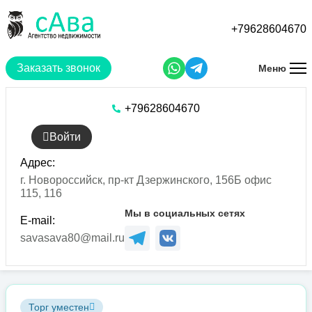
Перейти
к
+79628604670
основному
содержанию
Заказать звонок
Меню
+79628604670
Войти
Адрес:
г. Новороссийск, пр-кт Дзержинского, 156Б офис
115, 116
Мы в социальных сетях
E-mail:
savasava80@mail.ru
Торг уместен