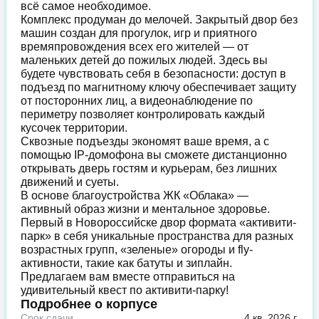
всё самое необходимое.
Комплекс продуман до мелочей. Закрытый двор без
машин создан для прогулок, игр и приятного
времяпровождения всех его жителей — от
маленьких детей до пожилых людей. Здесь вы
будете чувствовать себя в безопасности: доступ в
подъезд по магнитному ключу обеспечивает защиту
от посторонних лиц, а видеонаблюдение по
периметру позволяет контролировать каждый
кусочек территории.
Сквозные подъезды экономят ваше время, а с
помощью IP-домофона вы сможете дистанционно
открывать дверь гостям и курьерам, без лишних
движений и суеты.
В основе благоустройства ЖК «Облака» —
активный образ жизни и ментальное здоровье.
Первый в Новороссийске двор формата «активити-
парк» в себя уникальные пространства для разных
возрастных групп, «зеленые» огороды и fly-
активности, такие как батуты и зиплайн.
Предлагаем вам вместе отправиться на
удивительный квест по активити-парку!
Подробнее о корпусе
Срок сдачи
4 кв. 2026 г.