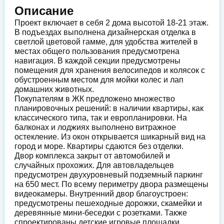
Описание
Проект включает в себя 2 дома высотой 18-21 этаж.
В подъездах выполнена дизайнерская отделка в
светлой цветовой гамме, для удобства жителей в
местах общего пользования предусмотрена
навигация. В каждой секции предусмотрены
помещения для хранения велосипедов и колясок с
обустроенным местом для мойки колес и лап
домашних животных.
Покупателям в ЖК предложено множество
планировочных решений: в наличии квартиры, как
классического типа, так и европланировки. На
балконах и лоджиях выполнено витражное
остекление. Из окон открывается шикарный вид на
город и море. Квартиры сдаются без отделки.
Двор комплекса закрыт от автомобилей и
случайных прохожих. Для автовладельцев
предусмотрен двухуровневый подземный паркинг
на 650 мест. По всему периметру двора размещены
видеокамеры. Внутренний двор благоустроен:
предусмотрены пешеходные дорожки, скамейки и
деревянные мини-беседки с розетками. Также
спроектированы детские игровые площадки,