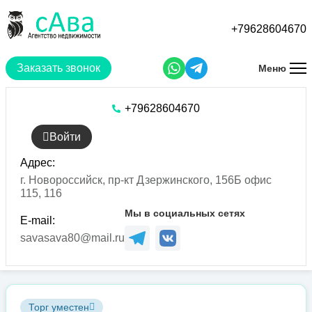
Перейти
к
+79628604670
основному
содержанию
Заказать звонок
Меню
+79628604670
Войти
Адрес:
г. Новороссийск, пр-кт Дзержинского, 156Б офис
115, 116
Мы в социальных сетях
E-mail:
savasava80@mail.ru
Торг уместен