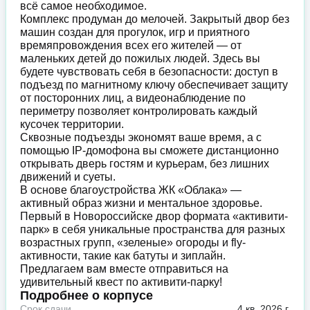
всё самое необходимое.
Комплекс продуман до мелочей. Закрытый двор без
машин создан для прогулок, игр и приятного
времяпровождения всех его жителей — от
маленьких детей до пожилых людей. Здесь вы
будете чувствовать себя в безопасности: доступ в
подъезд по магнитному ключу обеспечивает защиту
от посторонних лиц, а видеонаблюдение по
периметру позволяет контролировать каждый
кусочек территории.
Сквозные подъезды экономят ваше время, а с
помощью IP-домофона вы сможете дистанционно
открывать дверь гостям и курьерам, без лишних
движений и суеты.
В основе благоустройства ЖК «Облака» —
активный образ жизни и ментальное здоровье.
Первый в Новороссийске двор формата «активити-
парк» в себя уникальные пространства для разных
возрастных групп, «зеленые» огороды и fly-
активности, такие как батуты и зиплайн.
Предлагаем вам вместе отправиться на
удивительный квест по активити-парку!
Подробнее о корпусе
Срок сдачи
4 кв. 2026 г.