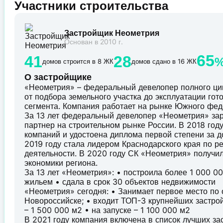
Участники строительства
Застройщик Неометрия
Основан в 2010 г.
65
41
28
домов строится в 8 ЖК
домов сдано в 16 ЖК
О застройщике
«Неометрия» – федеральный девелопер полного ци
от подбора земельного участка до эксплуатации го
сегмента. Компания работает на рынке Южного феде
За 13 лет федеральный девелопер «Неометрия» за
партнер на строительном рынке России. В 2018 го
компаний и удостоена диплома первой степени за д
2019 году стала лидером Краснодарского края по р
деятельности. В 2020 году СК «Неометрия» получи
экономики региона.
За 13 лет «Неометрия»: • построила более 1 000 
жильем • сдала в срок 30 объектов недвижимости
«Неометрия» сегодня: • Занимает первое место по
Новороссийске; • входит ТОП-3 крупнейших застро
– 1 500 000 м2 • на запуске – 1 100 000 м2
В 2021 году компания включена в список лучших з