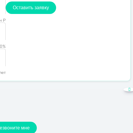
Оставить заявку
н Р
0%
лет
езвоните мне