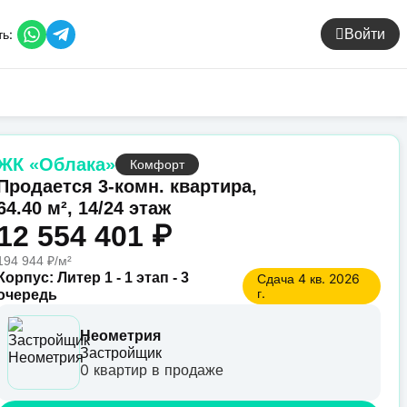
ь:
Войти
ЖК «Облака»
Комфорт
Продается 3-комн. квартира,
64.40 м², 14/24 этаж
12 554 401 ₽
194 944 ₽/м²
Корпус: Литер 1 - 1 этап - 3
Сдача 4 кв. 2026
г.
очередь
Неометрия
Застройщик
0 квартир в продаже