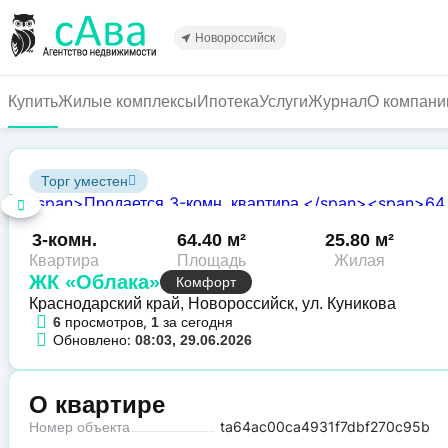
Перейти
к
Новороссийск
основному
содержанию
Купить
Жилые комплексы
Ипотека
Услуги
Журнал
О компани
Торг уместен
3-комн.
64.40 м²
25.80 м²
Квартира
Площадь
Жилая
ЖК «Облака»
Комфорт
Краснодарский край, Новороссийск, ул. Куникова
просмотров,
за сегодня
6
1
Обновлено:
08:03, 29.06.2026
О квартире
Номер объекта
ta64ac00ca4931f7dbf270c95b