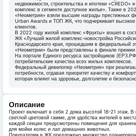
недвижимости, строительства и ипотеки «CREDO» 
комплекс в сегменте доступное жилье». Также в 20
«Неометрия» взяли высшие награды престижных фе
Urban Awards и ТОП ЖК, что подчеркивает высокое
клиентов.
В 2022 году жилой комплекс «Фрукты» вошел в со
ЖК «Лучший жилой комплекс-новостройка Российск
Краснодарского края, прошедшим в федеральный эт
«Неометрии» были представлены в финале премии
На портале Единого ресурса застройщиков (ЕРЗ.РФ
потребительские качества всех жилых комплексов.
Федеральный девелопер «Неометрия» при реализаци
потребности, отдавая приоритет качеству и комфорт
которая влияет на здоровье, долголетие и безопасн
Описание
Проект включает в себя 2 дома высотой 18-21 этаж. В
светлой цветовой гамме, для удобства жителей в мес
каждой секции предусмотрены помещения для хранени
для мойки колес и лап домашних животных.
Покупателям в ЖК предложено множество планировочн