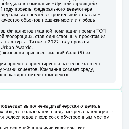
и победила в номинации «Лучший строящийся
21 году проекты федерального девелопера
деральных премий в строительной отрасли –
 качество объектов недвижимости и любовь
став финалистов главной номинации премии ТОП
ой Федерации», став единственным проектом из
ап конкурса. Также в 2022 году проекты
 Urban Awards.
) компании присвоен высший балл (5) за
и проектов ориентируется на человека и его
у жизни клиентов. Компания создает среду,
ость каждого жителя комплексов.
 подъездах выполнена дизайнерская отделка в
тах общего пользования предусмотрена навигация. В
я велосипедов и колясок с обустроенным местом
ых решений: в наличии квартиры, как