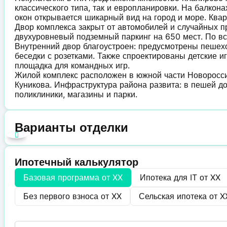
классического типа, так и европланировки. На балкон
окон открывается шикарный вид на город и море. Квар
Двор комплекса закрыт от автомобилей и случайных п
двухуровневый подземный паркинг на 650 мест. По в
Внутренний двор благоустроен: предусмотрены пешех
беседки с розетками. Также спроектированы детские 
площадка для командных игр.
Жилой комплекс расположен в южной части Новоросси
Куникова. Инфраструктура района развита: в пешей до
поликлиники, магазины и парки.
Варианты отделки
Ипотечный калькулятор
Базовая программа от
XX
Ипотека для IT от
XX
Без первого взноса от
XX
Сельская ипотека от
X