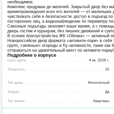
необходимое.
Комплекс продуман до мелочей. Закрытый двор без маш
времяпровождения всех его жителей — от маленьких д
чувствовать себя в безопасности: доступ в подъезд п
посторонних лиц, а видеонаблюдение по периметру по
Сквозные подъезды экономят ваше время, а с помощь
дверь гостям и курьерам, без лишних движений и сует
В основе благоустройства ЖК «Облака» — активный о
Новороссийске двор формата «активити-парк» в себя 
групп, «зеленые» огороды и fly-активности, такие как
отправиться на удивительный квест по активити-парку!
Подробнее о корпусе
Срок сдачи
4 кв. 2026 г.
Этажность
25
Тип дома
Монолитный
Эскроу
Да
Тип жилья
Квартиры