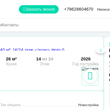
+79628604670
Заказать звонок
Написат
и
Контакты
26 м²
14
из 24
2026
Кухня
Этаж
Год постройки
Тип объекта
Новостройка