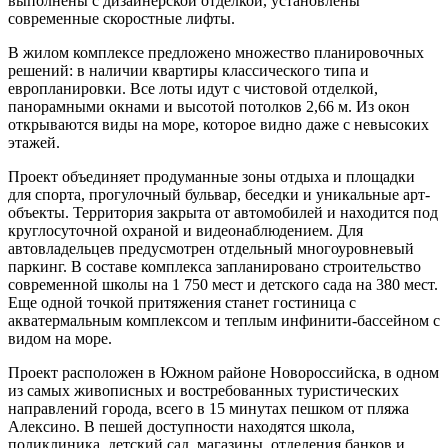
выполнены с дизайнерской отделкой, установлены
современные скоростные лифты.
В жилом комплексе предложено множество планировочных
решений: в наличии квартиры классического типа и
европланировки. Все лоты идут с чистовой отделкой,
панорамными окнами и высотой потолков 2,66 м. Из окон
открываются виды на море, которое видно даже с невысоких
этажей.
Проект объединяет продуманные зоны отдыха и площадки
для спорта, прогулочный бульвар, беседки и уникальные арт-
объекты. Территория закрыта от автомобилей и находится под
круглосуточной охраной и видеонаблюдением. Для
автовладельцев предусмотрен отдельный многоуровневый
паркинг. В составе комплекса запланировано строительство
современной школы на 1 750 мест и детского сада на 380 мест.
Еще одной точкой притяжения станет гостиница с
акватермальным комплексом и теплым инфинити-бассейном с
видом на море.
Проект расположен в Южном районе Новороссийска, в одном
из самых живописных и востребованных туристических
направлений города, всего в 15 минутах пешком от пляжа
Алексино. В пешей доступности находятся школа,
поликлиника, детский сад, магазины, отделения банков и