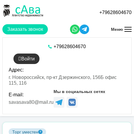
Перейти
к
+79628604670
основному
содержанию
Заказать звонок
Меню
+79628604670
Войти
Адрес:
г. Новороссийск, пр-кт Дзержинского, 156Б офис
115, 116
Мы в социальных сетях
E-mail:
savasava80@mail.ru
Торг уместен