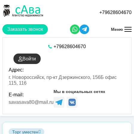
Перейти
к
+79628604670
основному
содержанию
Заказать звонок
Меню
+79628604670
Войти
Адрес:
г. Новороссийск, пр-кт Дзержинского, 156Б офис
115, 116
Мы в социальных сетях
E-mail:
savasava80@mail.ru
Торг уместен