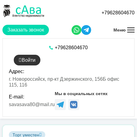
Перейти
к
+79628604670
основному
содержанию
Заказать звонок
Меню
+79628604670
Войти
Адрес:
г. Новороссийск, пр-кт Дзержинского, 156Б офис
115, 116
Мы в социальных сетях
E-mail:
savasava80@mail.ru
Торг уместен