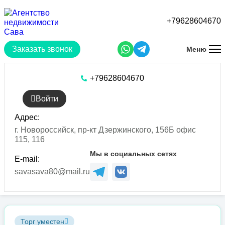
Перейти
к
+79628604670
основному
содержанию
Заказать звонок
Меню
+79628604670
Войти
Адрес:
г. Новороссийск, пр-кт Дзержинского, 156Б офис
115, 116
Мы в социальных сетях
E-mail:
savasava80@mail.ru
Торг уместен