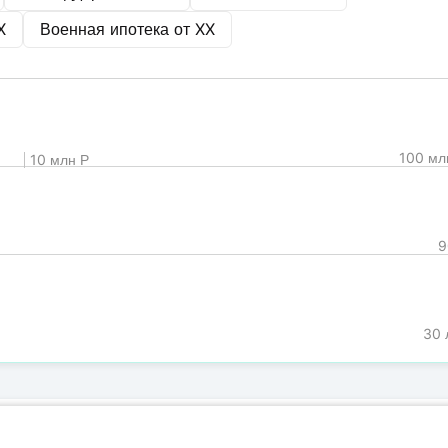
X
Военная ипотека от
XX
100 мл
10 млн Р
9
30 