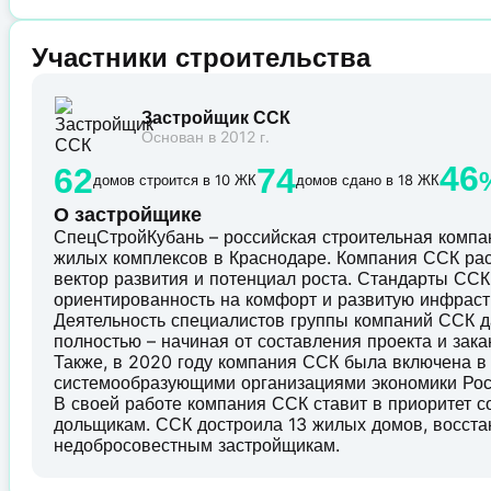
Участники строительства
Застройщик ССК
Основан в 2012 г.
46
62
74
домов строится в 10 ЖК
домов сдано в 18 ЖК
О застройщике
СпецСтройКубань – российская строительная комп
жилых комплексов в Краснодаре. Компания ССК рас
вектор развития и потенциал роста. Стандарты ССК 
ориентированность на комфорт и развитую инфраст
Деятельность специалистов группы компаний ССК д
полностью – начиная от составления проекта и зак
Также, в 2020 году компания ССК была включена в
системообразующими организациями экономики Рос
В своей работе компания ССК ставит в приоритет 
дольщикам. ССК достроила 13 жилых домов, восст
недобросовестным застройщикам.