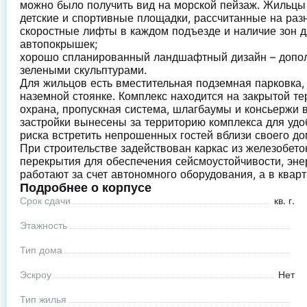
можно было получить вид на морской пейзаж. Жильцы
детские и спортивные площадки, рассчитанные на раз
скоростные лифты в каждом подъезде и наличие зон д
автопокрышек;
хорошо спланированный ландшафтный дизайн – дополн
зелеными скульптурами.
Для жильцов есть вместительная подземная парковка, 
наземной стоянке. Комплекс находится на закрытой т
охрана, пропускная система, шлагбаумы и консьержи
застройки вынесены за территорию комплекса для уд
риска встретить непрошенных гостей вблизи своего до
При строительстве задействован каркас из железобет
перекрытия для обеспечения сейсмоустойчивости, эне
работают за счет автономного оборудования, а в кварт
Подробнее о корпусе
Срок сдачи
кв. г.
Этажность
Тип дома
Эскроу
Нет
Тип жилья