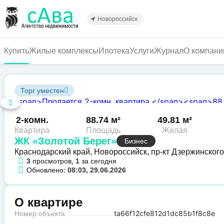
Перейти
к
Новороссийск
основному
содержанию
Купить
Жилые комплексы
Ипотека
Услуги
Журнал
О компани
Торг уместен
2-комн.
88.74 м²
49.81 м²
Квартира
Площадь
Жилая
ЖК «Золотой Берег»
Бизнес
Краснодарский край, Новороссийск, пр-кт Дзержинского
просмотров,
за сегодня
3
1
Обновлено:
08:03, 29.06.2026
О квартире
Номер объекта
ta66f12cfe812d1dc85b1f8c8e