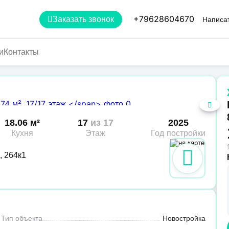
+79628604670
Заказать звонок
Написат
и
Контакты
18.06 м²
17
из 17
2025
Кухня
Этаж
Год постройки
, 264к1
Тип объекта
Новостройка