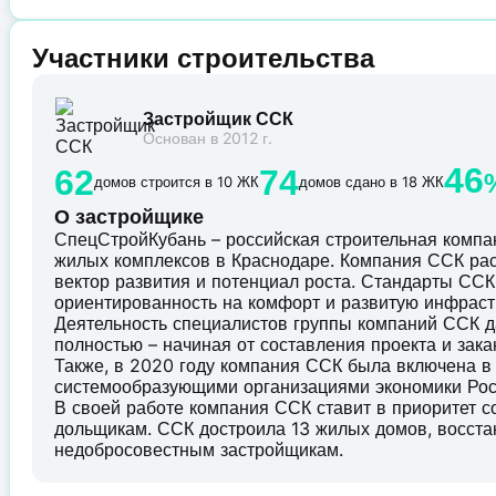
Участники строительства
Застройщик ССК
Основан в 2012 г.
46
62
74
домов строится в 10 ЖК
домов сдано в 18 ЖК
О застройщике
СпецСтройКубань – российская строительная комп
жилых комплексов в Краснодаре. Компания ССК рас
вектор развития и потенциал роста. Стандарты ССК 
ориентированность на комфорт и развитую инфраст
Деятельность специалистов группы компаний ССК д
полностью – начиная от составления проекта и зак
Также, в 2020 году компания ССК была включена в
системообразующими организациями экономики Рос
В своей работе компания ССК ставит в приоритет 
дольщикам. ССК достроила 13 жилых домов, восст
недобросовестным застройщикам.