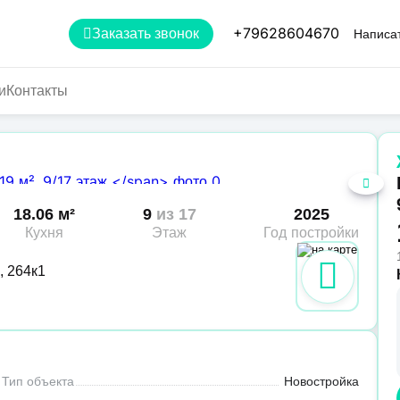
+79628604670
Заказать звонок
Написат
и
Контакты
18.06 м²
9
из 17
2025
Кухня
Этаж
Год постройки
, 264к1
Тип объекта
Новостройка