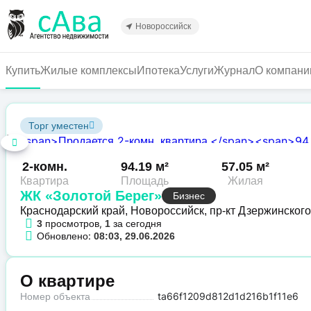
Перейти
к
Новороссийск
основному
содержанию
Купить
Жилые комплексы
Ипотека
Услуги
Журнал
О компани
Торг уместен
2-комн.
94.19 м²
57.05 м²
Квартира
Площадь
Жилая
ЖК «Золотой Берег»
Бизнес
Краснодарский край, Новороссийск, пр-кт Дзержинского
просмотров,
за сегодня
3
1
Обновлено:
08:03, 29.06.2026
О квартире
Номер объекта
ta66f1209d812d1d216b1f11e6