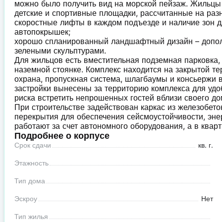
можно было получить вид на морской пейзаж. Жильцы
детские и спортивные площадки, рассчитанные на раз
скоростные лифты в каждом подъезде и наличие зон д
автопокрышек;
хорошо спланированный ландшафтный дизайн – дополн
зелеными скульптурами.
Для жильцов есть вместительная подземная парковка, 
наземной стоянке. Комплекс находится на закрытой т
охрана, пропускная система, шлагбаумы и консьержи
застройки вынесены за территорию комплекса для уд
риска встретить непрошенных гостей вблизи своего до
При строительстве задействован каркас из железобет
перекрытия для обеспечения сейсмоустойчивости, эне
работают за счет автономного оборудования, а в кварт
Подробнее о корпусе
Срок сдачи
кв. г.
Этажность
Тип дома
Эскроу
Нет
Тип жилья