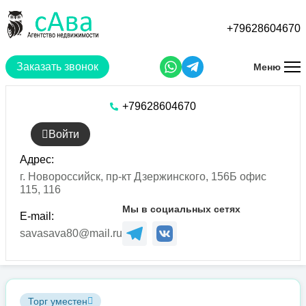
Перейти
к
+79628604670
основному
содержанию
Заказать звонок
Меню
+79628604670
Войти
Адрес:
г. Новороссийск, пр-кт Дзержинского, 156Б офис
115, 116
Мы в социальных сетях
E-mail:
savasava80@mail.ru
Торг уместен