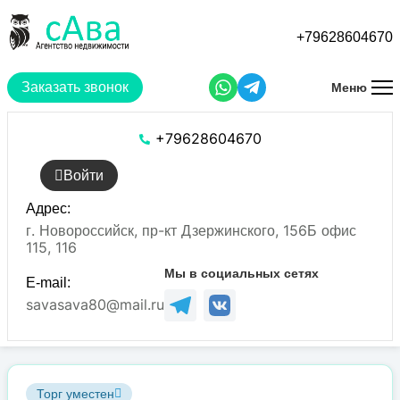
Перейти
к
+79628604670
основному
содержанию
Заказать звонок
Меню
+79628604670
Войти
Адрес:
г. Новороссийск, пр-кт Дзержинского, 156Б офис
115, 116
Мы в социальных сетях
E-mail:
savasava80@mail.ru
Торг уместен