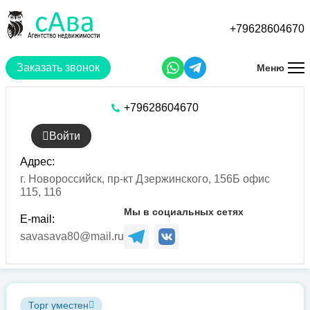
Перейти
к
+79628604670
основному
содержанию
Заказать звонок
Меню
+79628604670
Войти
Адрес:
г. Новороссийск, пр-кт Дзержинского, 156Б офис
115, 116
Мы в социальных сетях
E-mail:
savasava80@mail.ru
Торг уместен