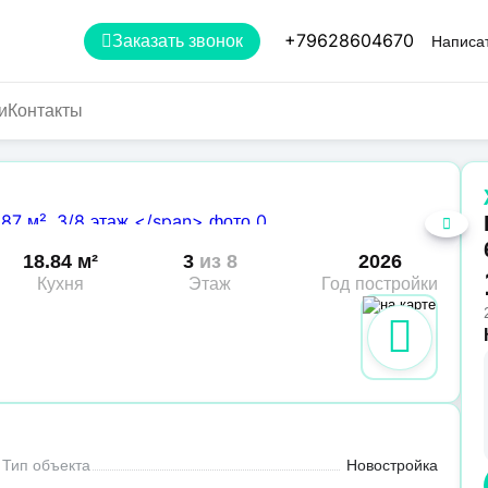
+79628604670
Заказать звонок
Написат
и
Контакты
18.84 м²
3
из 8
2026
Кухня
Этаж
Год постройки
Тип объекта
Новостройка