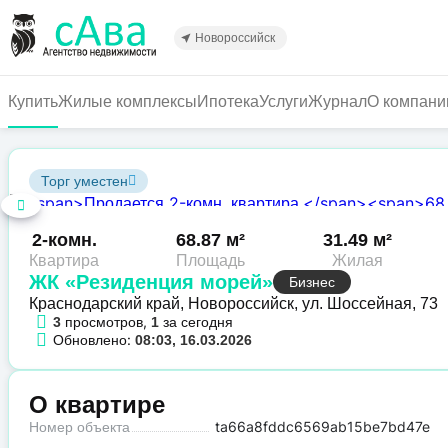
Перейти
к
Новороссийск
основному
содержанию
Купить
Жилые комплексы
Ипотека
Услуги
Журнал
О компани
Торг уместен
2-комн.
68.87 м²
31.49 м²
Квартира
Площадь
Жилая
ЖК «Резиденция морей»
Бизнес
Краснодарский край, Новороссийск, ул. Шоссейная, 73
просмотров,
за сегодня
3
1
Обновлено:
08:03, 16.03.2026
О квартире
Номер объекта
ta66a8fddc6569ab15be7bd47e