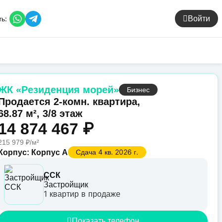
ь:
Войти
ЖК «Резиденция морей»
Бизнес
Продается 2-комн. квартира,
68.87 м², 3/8 этаж
14 874 467 ₽
215 979 ₽/м²
Сдача 4 кв. 2026 г.
Корпус: Корпус А
ССК
Застройщик
1 квартир в продаже
Показать телефон