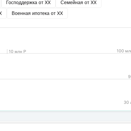
Господдержка от
XX
Семейная от
XX
X
Военная ипотека от
XX
100 мл
10 млн Р
9
30 