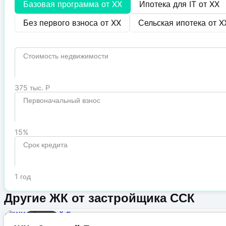
Базовая программа от
XX
Ипотека для IT от
XX
Без первого взноса от
XX
Сельская ипотека от
X
Стоимость недвижимости
375 тыс. Р
Первоначальный взнос
15%
Срок кредита
1 год
Другие ЖК от застройщика ССК
Бизнес