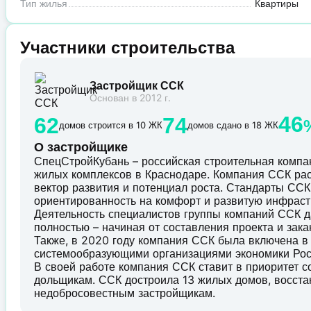
Тип жилья
Квартиры
Участники строительства
Застройщик ССК
Основан в 2012 г.
46
62
74
домов строится в 10 ЖК
домов сдано в 18 ЖК
О застройщике
СпецСтройКубань – российская строительная комп
жилых комплексов в Краснодаре. Компания ССК рас
вектор развития и потенциал роста. Стандарты ССК 
ориентированность на комфорт и развитую инфраст
Деятельность специалистов группы компаний ССК д
полностью – начиная от составления проекта и зак
Также, в 2020 году компания ССК была включена в
системообразующими организациями экономики Рос
В своей работе компания ССК ставит в приоритет 
дольщикам. ССК достроила 13 жилых домов, восст
недобросовестным застройщикам.