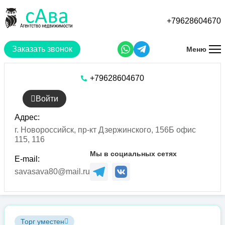
Перейти
к
+79628604670
основному
содержанию
Заказать звонок
Меню
+79628604670
Войти
Адрес:
г. Новороссийск, пр-кт Дзержинского, 156Б офис
115, 116
Мы в социальных сетях
E-mail:
savasava80@mail.ru
Торг уместен