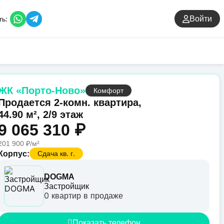
ть:
Войти
ЖК «Порто-Ново»
Комфорт
Продается 2-комн. квартира,
44.90 м², 2/9 этаж
9 065 310 ₽
201 900 ₽/м²
Сдача кв. г.
Корпус:
DOGMA
Застройщик
0 квартир в продаже
Показать телефон