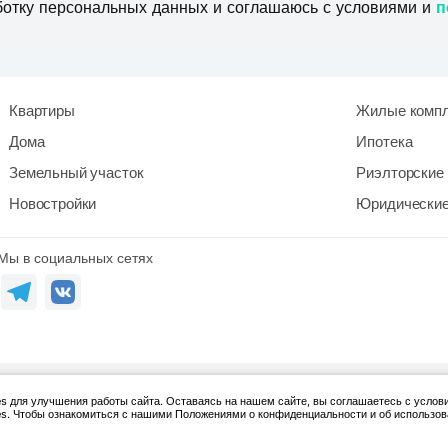
ботку персональных данных и соглашаюсь с условиями и
п
Квартиры
Жилые комп
Дома
Ипотека
Земельный участок
Риэлторские 
Новостройки
Юридические
Мы в социальных сетях
 для улучшения работы сайта. Оставаясь на нашем сайте, вы соглашаетесь с услов
s. Чтобы ознакомиться с нашими Положениями о конфиденциальности и об использо
епечатке ссылка на данный сайт обязательна. Вся информация, опубликован