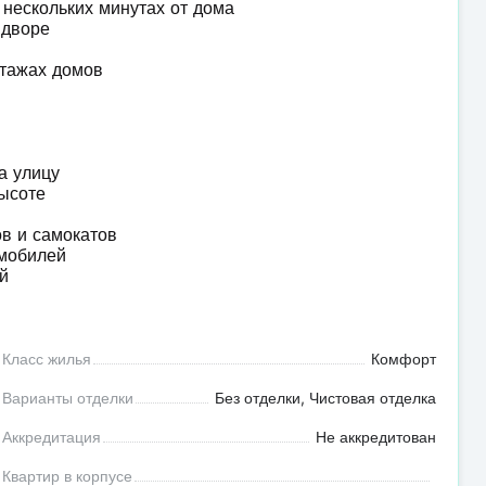
в нескольких минутах от дома
в дворе
этажах домов
на улицу
высоте
ов и самокатов
омобилей
ей
Класс жилья
Комфорт
Варианты отделки
Без отделки, Чистовая отделка
Аккредитация
Не аккредитован
Квартир в корпусе