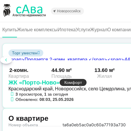
Перейти
к
Новороссийск
основному
содержанию
Купить
Жилые комплексы
Ипотека
Услуги
Журнал
О компани
Торг уместен
2-комн.
44.90 м²
13.60 м²
Квартира
Площадь
Жилая
ЖК «Порто-Ново»
Комфорт
Краснодарский край, Новороссийск, село Цемдолина, ул
просмотров,
за сегодня
3
1
Обновлено:
08:03, 25.05.2026
О квартире
Номер объекта
ta6a0eb5ac0a0c60a77193a730