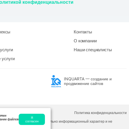
олитикой конфиденциальности
лексы
Контакты
О компании
услуги
Наши специалисты
 услуги
INQUARTA — создание и
продвижение сайтов
Политика конфиденциальности
иями
Я
вании файлов
ная на сайте, носит исключительно информационный характер и не
согласен