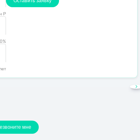
Оставить заявку
н Р
0%
лет
езвоните мне