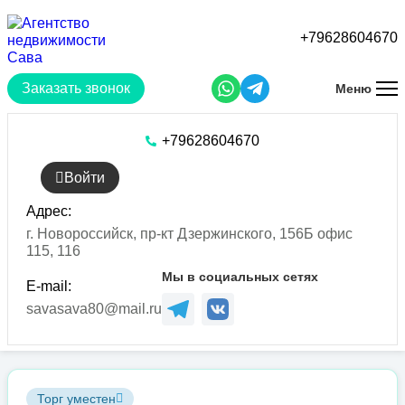
Перейти
к
+79628604670
основному
содержанию
Заказать звонок
Меню
+79628604670
Войти
Адрес:
г. Новороссийск, пр-кт Дзержинского, 156Б офис
115, 116
Мы в социальных сетях
E-mail:
savasava80@mail.ru
Торг уместен