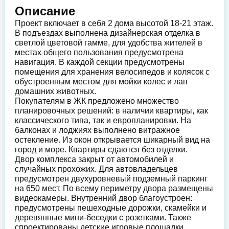
Описание
Проект включает в себя 2 дома высотой 18-21 этаж.
В подъездах выполнена дизайнерская отделка в
светлой цветовой гамме, для удобства жителей в
местах общего пользования предусмотрена
навигация. В каждой секции предусмотрены
помещения для хранения велосипедов и колясок с
обустроенным местом для мойки колес и лап
домашних животных.
Покупателям в ЖК предложено множество
планировочных решений: в наличии квартиры, как
классического типа, так и европланировки. На
балконах и лоджиях выполнено витражное
остекление. Из окон открывается шикарный вид на
город и море. Квартиры сдаются без отделки.
Двор комплекса закрыт от автомобилей и
случайных прохожих. Для автовладельцев
предусмотрен двухуровневый подземный паркинг
на 650 мест. По всему периметру двора размещены
видеокамеры. Внутренний двор благоустроен:
предусмотрены пешеходные дорожки, скамейки и
деревянные мини-беседки с розетками. Также
спроектированы детские игровые площадки,