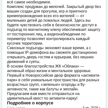
всё самое необходимое.
Комплекс продуман до мелочей. Закрытый двор без
машин создан для прогулок, игр и приятного
времяпровождения всех его жителей — от
маленьких детей до пожилых людей. Здесь вы
будете чувствовать себя в безопасности: доступ в
подъезд по магнитному ключу обеспечивает защиту
от посторонних лиц, а видеонаблюдение по
периметру позволяет контролировать каждый
кусочек территории.
Сквозные подъезды экономят ваше время, а с
помощью IP-домофона вы сможете дистанционно
открывать дверь гостям и курьерам, без лишних
движений и суеты.
В основе благоустройства ЖК «Облака» —
активный образ жизни и ментальное здоровье.
Первый в Новороссийске двор формата «активити-
парк» в себя уникальные пространства для разных
возрастных групп, «зеленые» огороды и fly-
активности, такие как батуты и зиплайн.
Предлагаем вам вместе отправиться на
удивительный квест по активити-парку!
Подробнее о корпусе
Срок сдачи
4 кв. 2026 г.