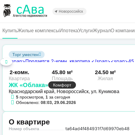
Перейти
к
Новороссийск
основному
содержанию
Купить
Жилые комплексы
Ипотека
Услуги
Журнал
О компани
Торг уместен
2-комн.
45.80 м²
24.50 м²
Квартира
Площадь
Жилая
ЖК «Облака»
Комфорт
Краснодарский край, Новороссийск, ул. Куникова
просмотров,
за сегодня
5
1
Обновлено:
08:03, 29.06.2026
О квартире
Номер объекта
ta64ad4f484931f7d69970eb48