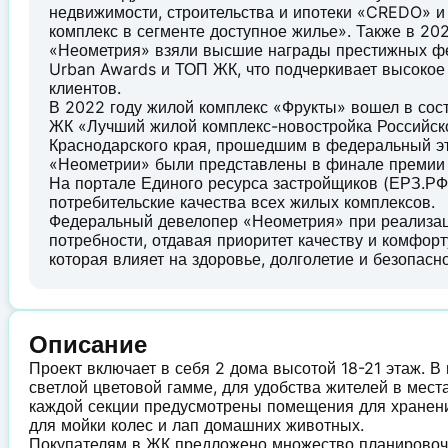
недвижимости, строительства и ипотеки «CREDO» 
комплекс в сегменте доступное жилье». Также в 20
«Неометрия» взяли высшие награды престижных фе
Urban Awards и ТОП ЖК, что подчеркивает высокое
клиентов.
В 2022 году жилой комплекс «Фрукты» вошел в со
ЖК «Лучший жилой комплекс-новостройка Российск
Краснодарского края, прошедшим в федеральный эт
«Неометрии» были представлены в финале премии
На портале Единого ресурса застройщиков (ЕРЗ.РФ
потребительские качества всех жилых комплексов.
Федеральный девелопер «Неометрия» при реализаци
потребности, отдавая приоритет качеству и комфорт
которая влияет на здоровье, долголетие и безопасн
Описание
Проект включает в себя 2 дома высотой 18-21 этаж. В
светлой цветовой гамме, для удобства жителей в мес
каждой секции предусмотрены помещения для хранени
для мойки колес и лап домашних животных.
Покупателям в ЖК предложено множество планировочн