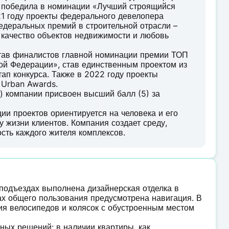
и победила в номинации «Лучший строящийся
21 году проекты федерального девелопера
деральных премий в строительной отрасли –
 качество объектов недвижимости и любовь
став финалистов главной номинации премии ТОП
ой Федерации», став единственным проектом из
ап конкурса. Также в 2022 году проекты
 Urban Awards.
) компании присвоен высший балл (5) за
и проектов ориентируется на человека и его
у жизни клиентов. Компания создает среду,
ость каждого жителя комплексов.
 подъездах выполнена дизайнерская отделка в
тах общего пользования предусмотрена навигация. В
я велосипедов и колясок с обустроенным местом
ых решений: в наличии квартиры, как