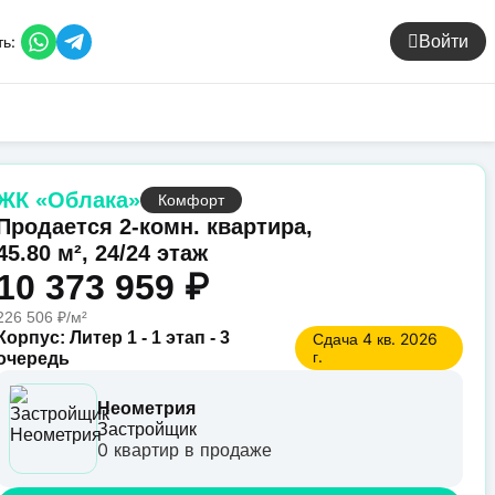
ь:
Войти
ЖК «Облака»
Комфорт
Продается 2-комн. квартира,
45.80 м², 24/24 этаж
10 373 959 ₽
226 506 ₽/м²
Корпус: Литер 1 - 1 этап - 3
Сдача 4 кв. 2026
г.
очередь
Неометрия
Застройщик
0 квартир в продаже