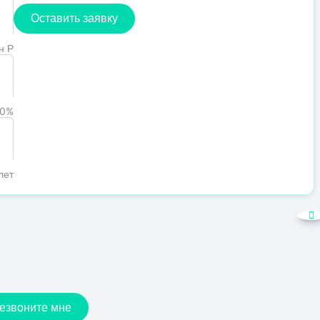
Оставить заявку
н Р
0%
лет
езвоните мне