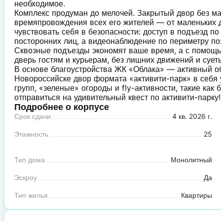
необходимое.
Комплекс продуман до мелочей. Закрытый двор без маш
времяпровождения всех его жителей — от маленьких д
чувствовать себя в безопасности: доступ в подъезд п
посторонних лиц, а видеонаблюдение по периметру по
Сквозные подъезды экономят ваше время, а с помощь
дверь гостям и курьерам, без лишних движений и сует
В основе благоустройства ЖК «Облака» — активный о
Новороссийске двор формата «активити-парк» в себя 
групп, «зеленые» огороды и fly-активности, такие как
отправиться на удивительный квест по активити-парку!
Подробнее о корпусе
Срок сдачи
4 кв. 2026 г.
Этажность
25
Тип дома
Монолитный
Эскроу
Да
Тип жилья
Квартиры