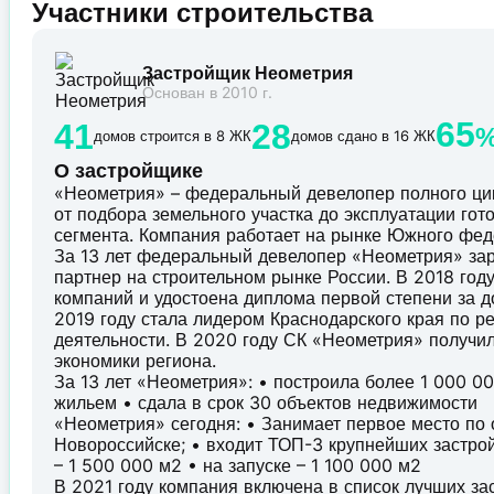
Участники строительства
Застройщик Неометрия
Основан в 2010 г.
65
41
28
домов строится в 8 ЖК
домов сдано в 16 ЖК
О застройщике
«Неометрия» – федеральный девелопер полного ци
от подбора земельного участка до эксплуатации го
сегмента. Компания работает на рынке Южного феде
За 13 лет федеральный девелопер «Неометрия» за
партнер на строительном рынке России. В 2018 го
компаний и удостоена диплома первой степени за д
2019 году стала лидером Краснодарского края по р
деятельности. В 2020 году СК «Неометрия» получи
экономики региона.
За 13 лет «Неометрия»: • построила более 1 000 
жильем • сдала в срок 30 объектов недвижимости
«Неометрия» сегодня: • Занимает первое место по
Новороссийске; • входит ТОП-3 крупнейших застро
– 1 500 000 м2 • на запуске – 1 100 000 м2
В 2021 году компания включена в список лучших з