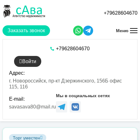
Перейти
к
+79628604670
основному
содержанию
Заказать звонок
Меню
+79628604670
Войти
Адрес:
г. Новороссийск, пр-кт Дзержинского, 156Б офис
115, 116
Мы в социальных сетях
E-mail:
savasava80@mail.ru
Торг уместен