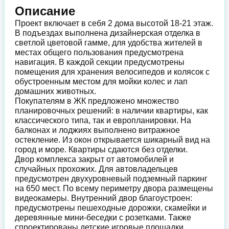
Описание
Проект включает в себя 2 дома высотой 18-21 этаж.
В подъездах выполнена дизайнерская отделка в
светлой цветовой гамме, для удобства жителей в
местах общего пользования предусмотрена
навигация. В каждой секции предусмотрены
помещения для хранения велосипедов и колясок с
обустроенным местом для мойки колес и лап
домашних животных.
Покупателям в ЖК предложено множество
планировочных решений: в наличии квартиры, как
классического типа, так и европланировки. На
балконах и лоджиях выполнено витражное
остекление. Из окон открывается шикарный вид на
город и море. Квартиры сдаются без отделки.
Двор комплекса закрыт от автомобилей и
случайных прохожих. Для автовладельцев
предусмотрен двухуровневый подземный паркинг
на 650 мест. По всему периметру двора размещены
видеокамеры. Внутренний двор благоустроен:
предусмотрены пешеходные дорожки, скамейки и
деревянные мини-беседки с розетками. Также
спроектированы детские игровые площадки,