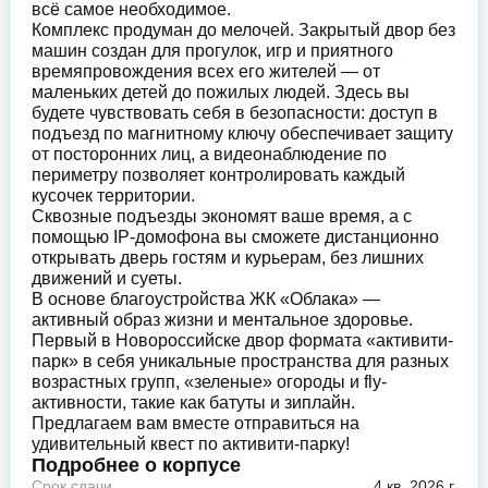
всё самое необходимое.
Комплекс продуман до мелочей. Закрытый двор без
машин создан для прогулок, игр и приятного
времяпровождения всех его жителей — от
маленьких детей до пожилых людей. Здесь вы
будете чувствовать себя в безопасности: доступ в
подъезд по магнитному ключу обеспечивает защиту
от посторонних лиц, а видеонаблюдение по
периметру позволяет контролировать каждый
кусочек территории.
Сквозные подъезды экономят ваше время, а с
помощью IP-домофона вы сможете дистанционно
открывать дверь гостям и курьерам, без лишних
движений и суеты.
В основе благоустройства ЖК «Облака» —
активный образ жизни и ментальное здоровье.
Первый в Новороссийске двор формата «активити-
парк» в себя уникальные пространства для разных
возрастных групп, «зеленые» огороды и fly-
активности, такие как батуты и зиплайн.
Предлагаем вам вместе отправиться на
удивительный квест по активити-парку!
Подробнее о корпусе
Срок сдачи
4 кв. 2026 г.