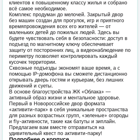
клиентов к повышенному классу жилья и собрано
всё самое необходимое.
Комплекс продуман до мелочей. Закрытый двор
без машин создан для прогулок, игр и приятного
времяпровождения всех его жителей — от
маленьких детей до пожилых людей. Здесь вы
будете чувствовать себя в безопасности: доступ в
подъезд по магнитному ключу обеспечивает
защиту от посторонних лиц, а видеонаблюдение по
периметру позволяет контролировать каждый
кусочек территории.
Сквозные подъезды экономят ваше время, а с
помощью IP-домофона вы сможете дистанционно
открывать дверь гостям и курьерам, без лишних
движений и суеты.
В основе благоустройства ЖК «Облака» —
активный образ жизни и ментальное здоровье.
Первый в Новороссийске двор формата
«активити-парк» в себя уникальные пространства
для разных возрастных групп, «зеленые» огороды
и fly-активности, такие как батуты и зиплайн.
Предлагаем вам вместе отправиться на
удивительный квест по активити-парку!
Подробнее о корпусе