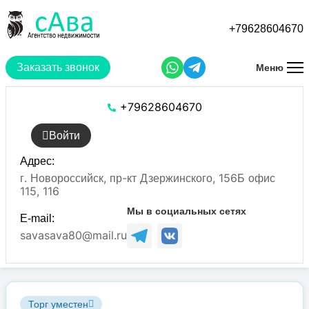
Перейти
к
+79628604670
основному
содержанию
Заказать звонок
Меню
+79628604670
Войти
Адрес:
г. Новороссийск, пр-кт Дзержинского, 156Б офис
115, 116
Мы в социальных сетях
E-mail:
savasava80@mail.ru
Торг уместен