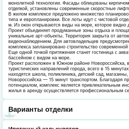
монолитной технологии. Фасады облицованы кирпичом
отделкой, установлены современные скоростные лифт
В жилом комплексе предложено множество планировоч
типа и европланировки. Все лоты идут с чистовой отд
м. Из окон открываются виды на море, которое видно 
Проект объединяет продуманные зоны отдыха и площад
уникальные арт-объекты. Территория закрыта от автом
видеонаблюдением. Для автовладельцев предусмотрен
комплекса запланировано строительство современной ш
Еще одной точкой притяжения станет гостиница с ак
бассейном с видом на море.
Проект расположен в Южном районе Новороссийска, 
туристических направлений города, всего в 15 минута
находятся школа, поликлиника, детский сад, магазины
Новороссийска — 15 минут транспортом. Благодаря п
потенциалом, комплекс является привлекательным ин
жилья в аренду осуществляется профессиональным с
Варианты отделки