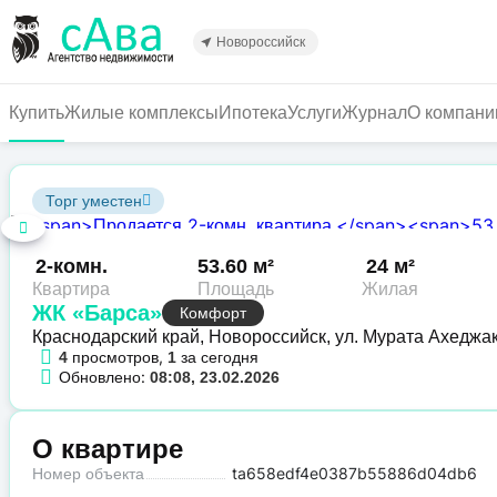
Перейти
к
Новороссийск
основному
содержанию
Купить
Жилые комплексы
Ипотека
Услуги
Журнал
О компани
Торг уместен
2-комн.
53.60 м²
24 м²
Квартира
Площадь
Жилая
ЖК «Барса»
Комфорт
Краснодарский край, Новороссийск, ул. Мурата Ахеджа
просмотров,
за сегодня
4
1
Обновлено:
08:08, 23.02.2026
О квартире
Номер объекта
ta658edf4e0387b55886d04db6