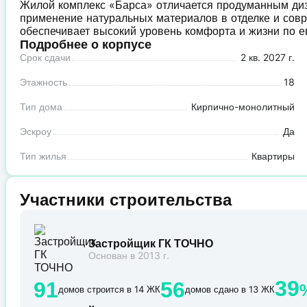
Жилой комплекс «Барса» отличается продуманным ди
применение натуральных материалов в отделке и сов
обеспечивает высокий уровень комфорта и жизни по е
Подробнее о корпусе
Срок сдачи
2 кв. 2027 г.
Этажность
18
Тип дома
Кирпично-монолитный
Эскроу
Да
Тип жилья
Квартиры
Участники строительства
Застройщик ГК ТОЧНО
Основан в 2013 г.
39
91
56
домов строится в 14 ЖК
домов сдано в 13 ЖК