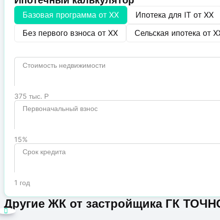
Ипотечный калькулятор
Базовая программа от
XX
Ипотека для IT от
XX
Без первого взноса от
XX
Сельская ипотека от
X
Стоимость недвижимости
375 тыс. Р
Первоначальный взнос
15%
Срок кредита
1 год
Другие ЖК от застройщика ГК ТОЧН