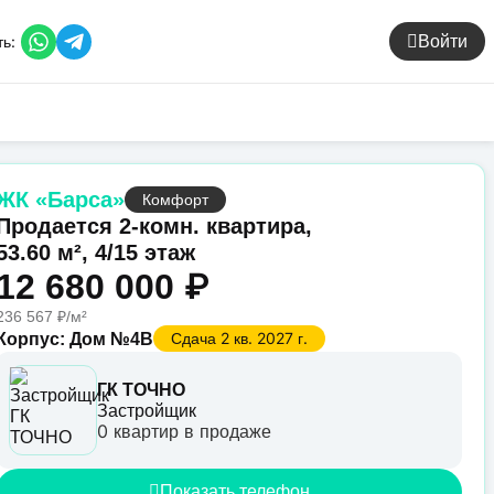
ь:
Войти
ЖК «Барса»
Комфорт
Продается 2-комн. квартира,
53.60 м², 4/15 этаж
12 680 000 ₽
236 567 ₽/м²
Сдача 2 кв. 2027 г.
Корпус: Дом №4В
ГК ТОЧНО
Застройщик
0 квартир в продаже
Показать телефон