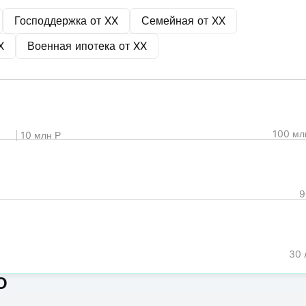
Господдержка от
XX
Семейная от
XX
X
Военная ипотека от
XX
100 мл
10 млн Р
9
30 
О