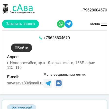
Перейти
к
+79628604670
основному
содержанию
Заказать звонок
Меню
+79628604670
Войти
Адрес:
г. Новороссийск, пр-кт Дзержинского, 156Б офис
115, 116
Мы в социальных сетях
E-mail:
savasava80@mail.ru
Торг уместен