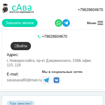
Перейти
к
+79628604670
основному
содержанию
Заказать звонок
Меню
+79628604670
Войти
Адрес:
г. Новороссийск, пр-кт Дзержинского, 156Б офис
115, 116
Мы в социальных сетях
E-mail:
savasava80@mail.ru
Торг уместен