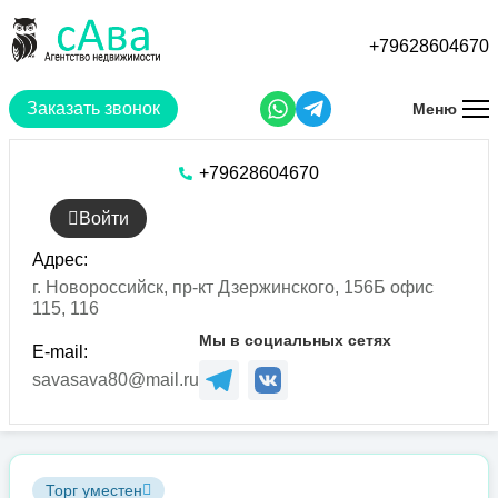
Перейти
к
+79628604670
основному
содержанию
Заказать звонок
Меню
+79628604670
Войти
Адрес:
г. Новороссийск, пр-кт Дзержинского, 156Б офис
115, 116
Мы в социальных сетях
E-mail:
savasava80@mail.ru
Торг уместен