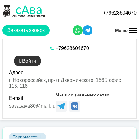
Перейти
к
+79628604670
основному
содержанию
Заказать звонок
Меню
+79628604670
Войти
Адрес:
г. Новороссийск, пр-кт Дзержинского, 156Б офис
115, 116
Мы в социальных сетях
E-mail:
savasava80@mail.ru
Торг уместен