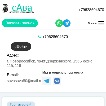
Перейти
к
+79628604670
основному
содержанию
Заказать звонок
Меню
+79628604670
Войти
Адрес:
г. Новороссийск, пр-кт Дзержинского, 156Б офис
115, 116
Мы в социальных сетях
E-mail:
savasava80@mail.ru
Торг уместен