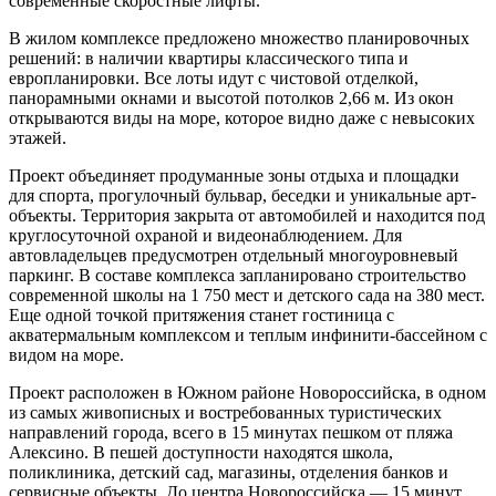
современные скоростные лифты.
В жилом комплексе предложено множество планировочных
решений: в наличии квартиры классического типа и
европланировки. Все лоты идут с чистовой отделкой,
панорамными окнами и высотой потолков 2,66 м. Из окон
открываются виды на море, которое видно даже с невысоких
этажей.
Проект объединяет продуманные зоны отдыха и площадки
для спорта, прогулочный бульвар, беседки и уникальные арт-
объекты. Территория закрыта от автомобилей и находится под
круглосуточной охраной и видеонаблюдением. Для
автовладельцев предусмотрен отдельный многоуровневый
паркинг. В составе комплекса запланировано строительство
современной школы на 1 750 мест и детского сада на 380 мест.
Еще одной точкой притяжения станет гостиница с
акватермальным комплексом и теплым инфинити-бассейном с
видом на море.
Проект расположен в Южном районе Новороссийска, в одном
из самых живописных и востребованных туристических
направлений города, всего в 15 минутах пешком от пляжа
Алексино. В пешей доступности находятся школа,
поликлиника, детский сад, магазины, отделения банков и
сервисные объекты. До центра Новороссийска — 15 минут