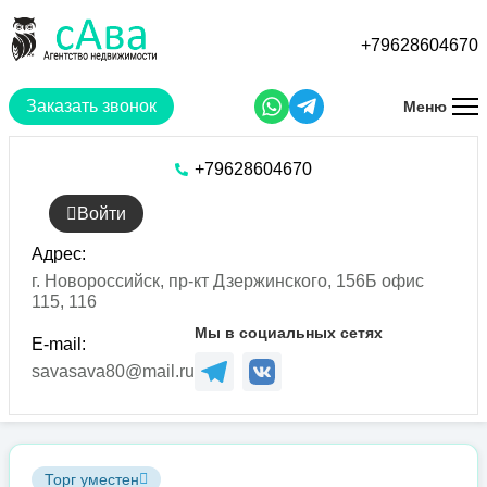
Перейти
к
+79628604670
основному
содержанию
Заказать звонок
Меню
+79628604670
Войти
Адрес:
г. Новороссийск, пр-кт Дзержинского, 156Б офис
115, 116
Мы в социальных сетях
E-mail:
savasava80@mail.ru
Торг уместен