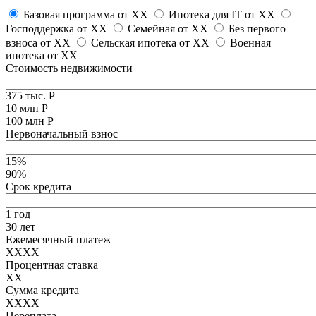
Базовая программа от
XX
Ипотека для IT от
XX
Господдержка от
XX
Семейная от
XX
Без первого
взноса от
XX
Сельская ипотека от
XX
Военная
ипотека от
XX
Стоимость недвижимости
375 тыс. Р
10 млн Р
100 млн Р
Первоначальный взнос
15%
90%
Срок кредита
1 год
30 лет
Ежемесячный платеж
XXXX
Процентная ставка
XX
Сумма кредита
XXXX
Переплата