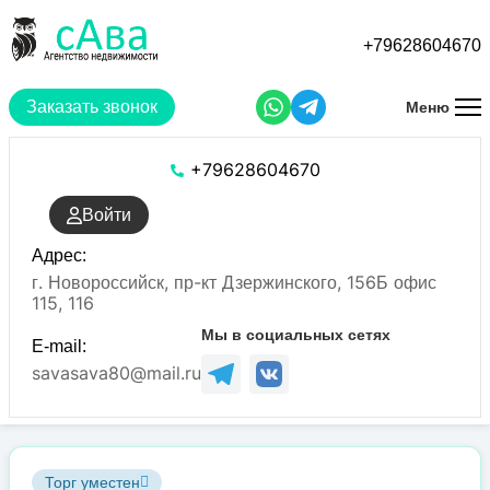
Перейти
к
+79628604670
основному
содержанию
Заказать звонок
Меню
+79628604670
Войти
Адрес:
г. Новороссийск, пр-кт Дзержинского, 156Б офис
115, 116
Мы в социальных сетях
E-mail:
savasava80@mail.ru
Торг уместен