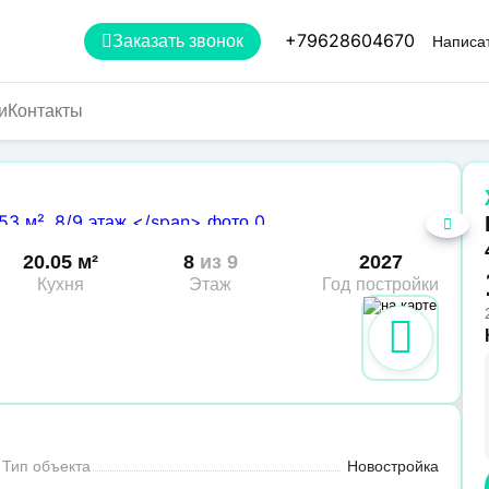
+79628604670
Заказать звонок
Написат
и
Контакты
20.05 м²
8
из 9
2027
Кухня
Этаж
Год постройки
Тип объекта
Новостройка