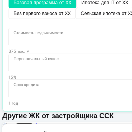
Базовая программа от
XX
Ипотека для IT от
XX
Без первого взноса от
XX
Сельская ипотека от
X
Стоимость недвижимости
375 тыс. Р
Первоначальный взнос
15%
Срок кредита
1 год
Другие ЖК от застройщика ССК
Бизнес