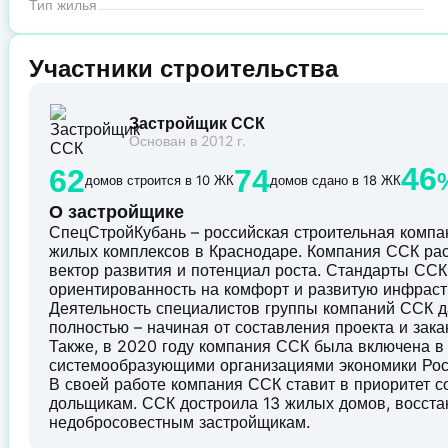
Тип жилья
Участники строительства
Застройщик ССК
Основан в 2012 г.
46
62
74
домов строится в 10 ЖК
домов сдано в 18 ЖК
О застройщике
СпецСтройКубань – российская строительная комп
жилых комплексов в Краснодаре. Компания ССК рас
вектор развития и потенциал роста. Стандарты ССК 
ориентированность на комфорт и развитую инфраст
Деятельность специалистов группы компаний ССК д
полностью – начиная от составления проекта и зак
Также, в 2020 году компания ССК была включена в
системообразующими организациями экономики Рос
В своей работе компания ССК ставит в приоритет 
дольщикам. ССК достроила 13 жилых домов, восст
недобросовестным застройщикам.