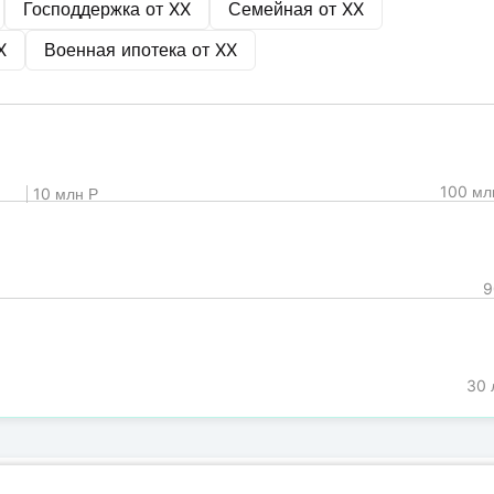
Господдержка от
XX
Семейная от
XX
X
Военная ипотека от
XX
100 мл
10 млн Р
9
30 