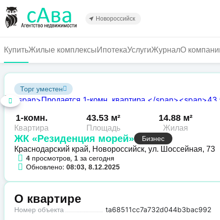
Перейти
к
Новороссийск
основному
содержанию
Купить
Жилые комплексы
Ипотека
Услуги
Журнал
О компани
Торг уместен
1-комн.
43.53 м²
14.88 м²
Квартира
Площадь
Жилая
ЖК «Резиденция морей»
Бизнес
Краснодарский край, Новороссийск, ул. Шоссейная, 73
просмотров,
за сегодня
4
1
Обновлено:
08:03, 8.12.2025
О квартире
Номер объекта
ta68511cc7a732d044b3bac992