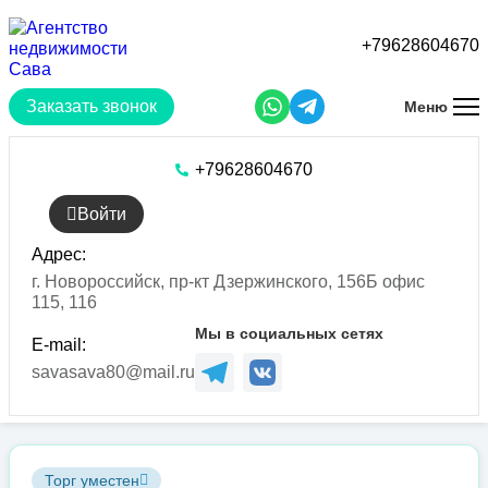
Перейти
к
+79628604670
основному
содержанию
Заказать звонок
Меню
+79628604670
Войти
Адрес:
г. Новороссийск, пр-кт Дзержинского, 156Б офис
115, 116
Мы в социальных сетях
E-mail:
savasava80@mail.ru
Торг уместен