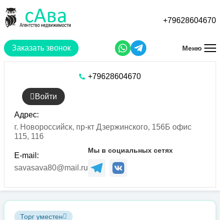
Перейти
к
+79628604670
основному
содержанию
Заказать звонок
Меню
+79628604670
Войти
Адрес:
г. Новороссийск, пр-кт Дзержинского, 156Б офис
115, 116
Мы в социальных сетях
E-mail:
savasava80@mail.ru
Торг уместен