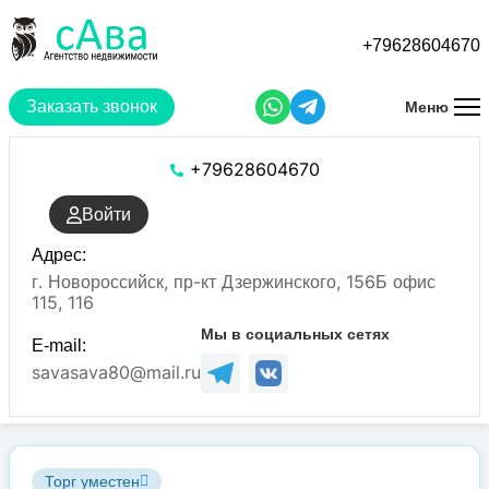
Перейти
к
+79628604670
основному
содержанию
Заказать звонок
Меню
+79628604670
Войти
Адрес:
г. Новороссийск, пр-кт Дзержинского, 156Б офис
115, 116
Мы в социальных сетях
E-mail:
savasava80@mail.ru
Торг уместен