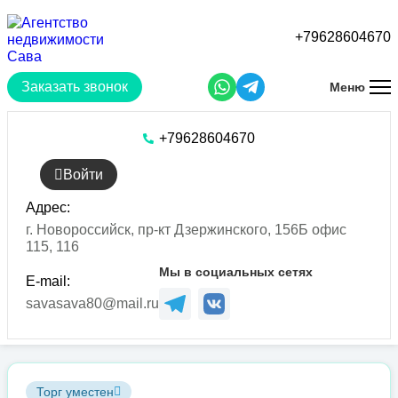
Перейти
к
+79628604670
основному
содержанию
Заказать звонок
Меню
+79628604670
Войти
Адрес:
г. Новороссийск, пр-кт Дзержинского, 156Б офис
115, 116
Мы в социальных сетях
E-mail:
savasava80@mail.ru
Торг уместен