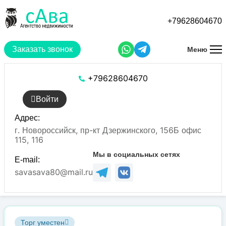
Перейти
к
+79628604670
основному
содержанию
Заказать звонок
Меню
+79628604670
Войти
Адрес:
г. Новороссийск, пр-кт Дзержинского, 156Б офис
115, 116
Мы в социальных сетях
E-mail:
savasava80@mail.ru
Торг уместен