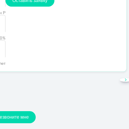
Оставить заявку
н Р
0%
лет
езвоните мне