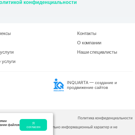
олитикой конфиденциальности
лексы
Контакты
О компании
услуги
Наши специалисты
 услуги
INQUARTA — создание и
продвижение сайтов
Политика конфиденциальности
иями
Я
вании файлов
ная на сайте, носит исключительно информационный характер и не
согласен