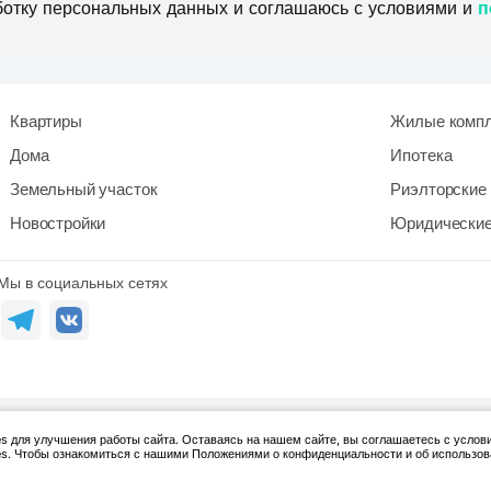
ботку персональных данных и соглашаюсь с условиями и
п
Квартиры
Жилые комп
Дома
Ипотека
Земельный участок
Риэлторские 
Новостройки
Юридические
Мы в социальных сетях
 для улучшения работы сайта. Оставаясь на нашем сайте, вы соглашаетесь с услов
s. Чтобы ознакомиться с нашими Положениями о конфиденциальности и об использо
епечатке ссылка на данный сайт обязательна. Вся информация, опубликован