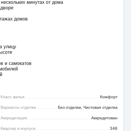
в нескольких минутах от дома
в дворе
этажах домов
на улицу
высоте
ов и самокатов
омобилей
ей
Класс жилья
Комфорт
Варианты отделки
Без отделки, Чистовая отделка
Аккредитация
Аккредитован
Квартир в корпусе
346