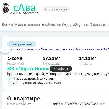
Перейти
к
Новороссийск
основному
содержанию
Купить
Жилые комплексы
Ипотека
Услуги
Журнал
О компани
Торг уместен
1-комн.
37.20 м²
14.10 м²
Квартира
Площадь
Жилая
ЖК «Порто-Ново»
Комфорт
Краснодарский край, Новороссийск, село Цемдолина, ул
просмотров,
за сегодня
4
1
Обновлено:
08:03, 22.12.2025
О квартире
Номер объекта
ta66d1883f77f37932076da9cd