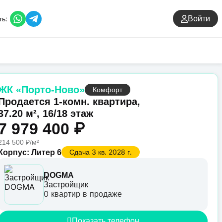
ть:
Войти
ЖК «Порто-Ново»
Комфорт
Продается 1-комн. квартира,
37.20 м², 16/18 этаж
7 979 400 ₽
214 500 ₽/м²
Сдача 3 кв. 2028 г.
Корпус: Литер 6
DOGMA
Застройщик
0 квартир в продаже
Показать телефон